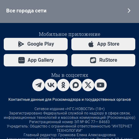
Все города сети
Мобильное приложение
Google Play
App Store
App Gallery
RuStore
Мы в соцсетях
Контактные данные для Роскомнадзора и государственных органов
Сетевое издание «НГС.НОВОСТИ» (18+)
Зарегистрировано Федеральной службой по надзору в сфере связи,
информационных технологий и массовых коммуникаций (Роскомнадзор)
Регистрационный номер ЭЛ № ФС 77— 84683
Учредитель: Общество с ограниченной ответственностью "ИНТЕРНЕТ
ТЕХНОЛОГИИ"
Главный редактор: Громкова Елена Александровна