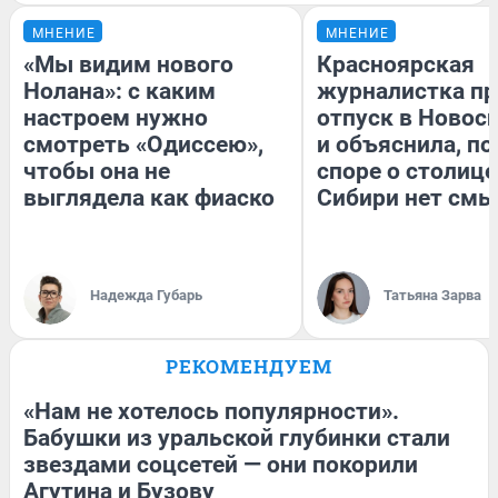
МНЕНИЕ
МНЕНИЕ
«Мы видим нового
Красноярская
Нолана»: с каким
журналистка пр
настроем нужно
отпуск в Новос
смотреть «Одиссею»,
и объяснила, по
чтобы она не
споре о столице
выглядела как фиаско
Сибири нет смы
Надежда Губарь
Татьяна Зарва
РЕКОМЕНДУЕМ
«Нам не хотелось популярности».
Бабушки из уральской глубинки стали
звездами соцсетей — они покорили
Агутина и Бузову