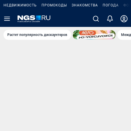
НЕДВИЖИМОСТЬ
ПРОМОКОДЫ
ЗНАКОМСТВА
ПОГОДА
ФО
Растет популярность дискаунтеров
Межд