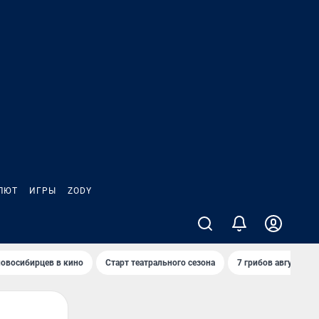
ЛЮТ
ИГРЫ
ZODY
овосибирцев в кино
Старт театрального сезона
7 грибов августа