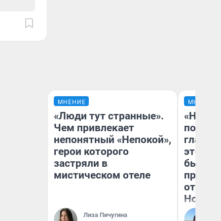
МНЕНИЕ
МНЕНИЕ
«Люди тут странные».
«Никог
Чем привлекает
победи
непонятный «Непокой»,
главны
герои которого
этого г
застряли в
бьет р
мистическом отеле
прокат
отзыв 
Нолана
Лиза Пичугина
Ст