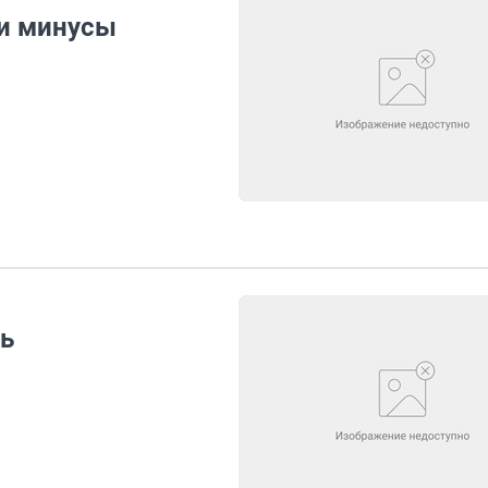
 и минусы
ть