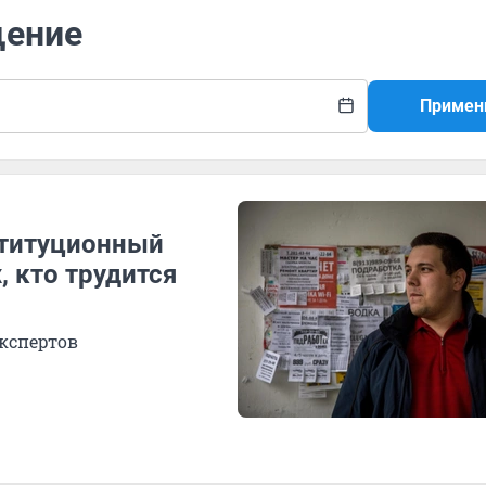
щение
Примен
ституционный
, кто трудится
экспертов