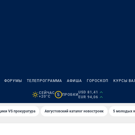
ФОРУМЫ
ТЕЛЕПРОГРАММА
АФИША
ГОРОСКОП
КУРСЫ ВА
USD 81,41
СЕЙЧАС
5
ПРОБКИ
+20°C
EUR 94,06
ики VS прокуратура
Августовский каталог новостроек
5 молодых н