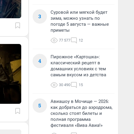
Суровой или мягкой будет
3
зима, можно узнать по
погоде 5 августа — важные
приметы
77 577
12
Пирожное «Картошка»:
4
классический рецепт в
домашних условиях с тем
самым вкусом из детства
30 490
15
Авиашоу в Мочище — 2026:
5
как добраться до аэродрома,
сколько стоят билеты и
полная программа
фестиваля «Вива Авиа!»