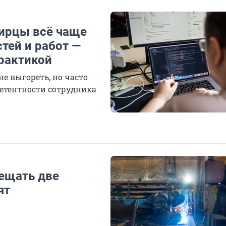
бирцы всё чаще
тей и работ —
практикой
е выгореть, но часто
петентности сотрудника
мещать две
ят