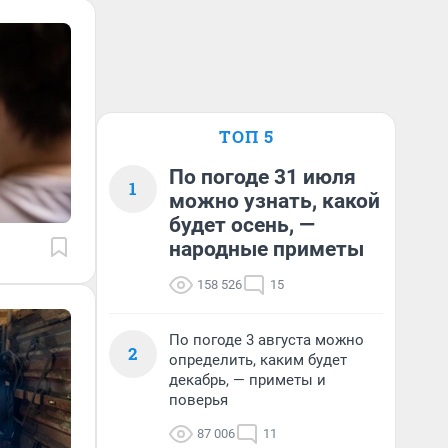
ТОП 5
По погоде 31 июля
1
можно узнать, какой
будет осень, —
народные приметы
158 526
15
По погоде 3 августа можно
2
определить, каким будет
декабрь, — приметы и
поверья
87 006
11