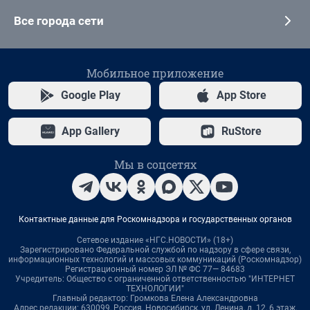
Все города сети
Мобильное приложение
Google Play
App Store
App Gallery
RuStore
Мы в соцсетях
Контактные данные для Роскомнадзора и государственных органов
Сетевое издание «НГС.НОВОСТИ» (18+)
Зарегистрировано Федеральной службой по надзору в сфере связи,
информационных технологий и массовых коммуникаций (Роскомнадзор)
Регистрационный номер ЭЛ № ФС 77— 84683
Учредитель: Общество с ограниченной ответственностью "ИНТЕРНЕТ
ТЕХНОЛОГИИ"
Главный редактор: Громкова Елена Александровна
Адрес редакции: 630099, Россия, Новосибирск, ул. Ленина, д. 12, 6 этаж,