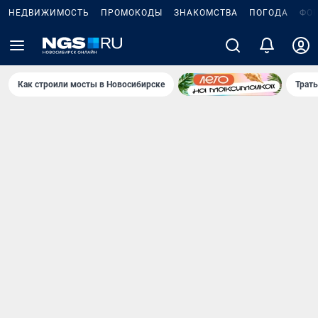
НЕДВИЖИМОСТЬ
ПРОМОКОДЫ
ЗНАКОМСТВА
ПОГОДА
ФО
Как строили мосты в Новосибирске
Траты