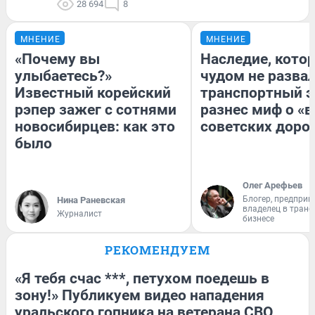
28 694
8
МНЕНИЕ
МНЕНИЕ
«Почему вы
Наследие, кото
улыбаетесь?»
чудом не разва
Известный корейский
транспортный э
рэпер зажег с сотнями
разнес миф о «
новосибирцев: как это
советских доро
было
Олег Арефьев
Блогер, предприн
Нина Раневская
владелец в тран
Журналист
бизнесе
РЕКОМЕНДУЕМ
«Я тебя счас ***, петухом поедешь в
зону!» Публикуем видео нападения
уральского гопника на ветерана СВО