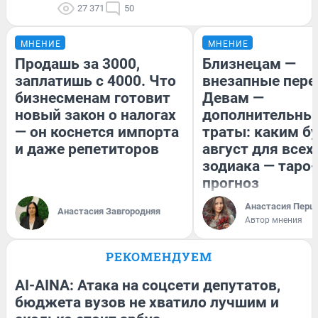
27 371
50
МНЕНИЕ
МНЕНИЕ
Продашь за 3000,
Близнецам —
заплатишь с 4000. Что
внезапные пере
бизнесменам готовит
Девам —
новый закон о налогах
дополнительны
— он коснется импорта
траты: каким б
и даже репетиторов
август для всех
зодиака — таро-
прогноз
Анастасия Перш
Анастасия Завгородняя
Автор мнения
РЕКОМЕНДУЕМ
AI-AINA: Атака на соцсети депутатов,
бюджета вузов не хватило лучшим и