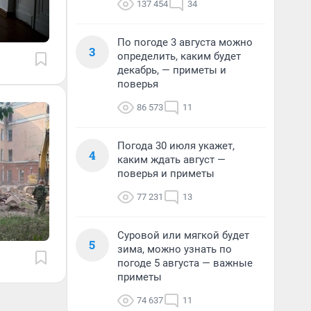
137 454
34
По погоде 3 августа можно
3
определить, каким будет
декабрь, — приметы и
поверья
86 573
11
Погода 30 июля укажет,
4
каким ждать август —
поверья и приметы
77 231
13
Суровой или мягкой будет
5
зима, можно узнать по
погоде 5 августа — важные
приметы
74 637
11