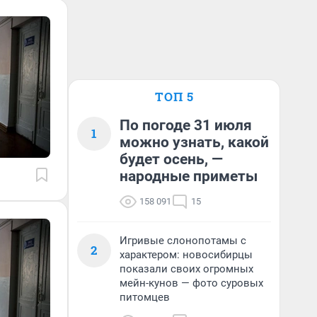
ТОП 5
По погоде 31 июля
1
можно узнать, какой
будет осень, —
народные приметы
158 091
15
Игривые слонопотамы с
2
характером: новосибирцы
показали своих огромных
мейн-кунов — фото суровых
питомцев