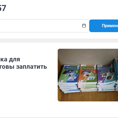
57
Примен
ка для
товы заплатить