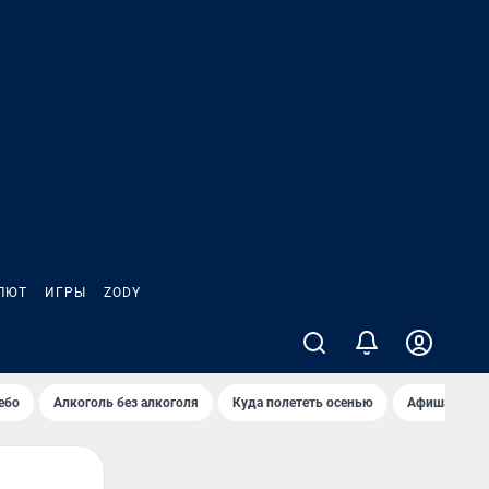
ЛЮТ
ИГРЫ
ZODY
ебо
Алкоголь без алкоголя
Куда полететь осенью
Афиша на ав