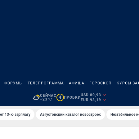
ФОРУМЫ
ТЕЛЕПРОГРАММА
АФИША
ГОРОСКОП
КУРСЫ ВА
USD 80,93
СЕЙЧАС
4
ПРОБКИ
+23°C
EUR 93,19
ет 13-ю зарплату
Августовский каталог новостроек
Нестабильное н