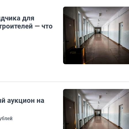
дчика для
троителей — что
й аукцион на
ублей