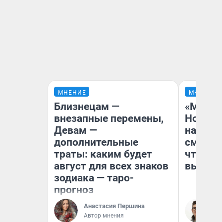
МНЕНИЕ
МНЕНИЕ
Близнецам —
«Мы ви
внезапные перемены,
Нолана
Девам —
настро
дополнительные
смотре
траты: каким будет
чтобы 
август для всех знаков
выгляд
зодиака — таро-
прогноз
Анастасия Першина
На
Автор мнения