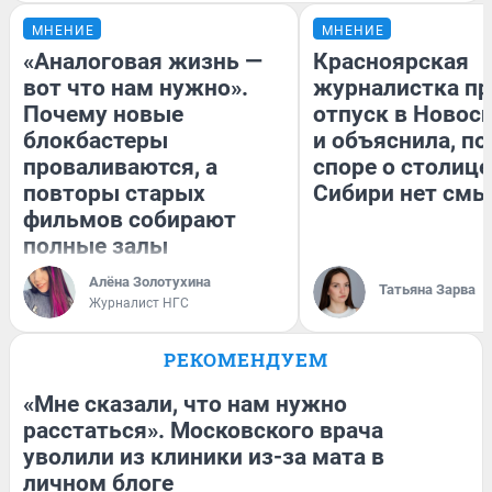
МНЕНИЕ
МНЕНИЕ
«Аналоговая жизнь —
Красноярская
вот что нам нужно».
журналистка пр
Почему новые
отпуск в Новос
блокбастеры
и объяснила, по
проваливаются, а
споре о столице
повторы старых
Сибири нет смы
фильмов собирают
полные залы
Алёна Золотухина
Татьяна Зарва
Журналист НГС
РЕКОМЕНДУЕМ
«Мне сказали, что нам нужно
расстаться». Московского врача
уволили из клиники из-за мата в
личном блоге