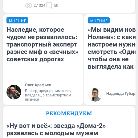
27 324
50
МНЕНИЕ
МНЕНИЕ
Наследие, которое
«Мы видим нов
чудом не развалилось:
Нолана»: с каки
транспортный эксперт
настроем нужн
разнес миф о «вечных»
смотреть «Одис
советских дорогах
чтобы она не
выглядела как 
Олег Арефьев
Блогер, предприниматель,
Надежда Губарь
владелец в транспортном
бизнесе
РЕКОМЕНДУЕМ
«Ну вот и всё»: звезда «Дома-2»
развелась с молодым мужем