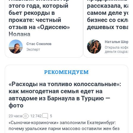
этого года, который
рассказала, как
бьет рекорды в
самом деле ус
прокате: честный
бизнес со скл
отзыв на «Одиссею»
дешевых това
Нолана
Наталья Шорох
Стас Соколов
Открыла кофейн
Эксперт
деньги соцразв
РЕКОМЕНДУЕМ
«Расходы на топливо колоссальные»:
как многодетная семья едет на
автодоме из Барнаула в Турцию —
фото
23 часа
12 742
5
«Сыночки-корзиночки» заполонили Екатеринбург:
почему уральские парни массово оставили жен без