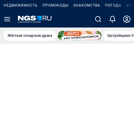
НЕДВИЖИМОСТЬ
ПРОМОКОДЫ
ЗНАКОМСТВА
ПОГОДА
ФО
Жёсткая соседская драка
Застройщики V