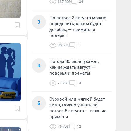
137 609
34
По погоде 3 августа можно
3
определить, каким будет
декабрь, — приметы и
поверья
86 634
11
Погода 30 июля укажет,
4
каким ждать август —
поверья и приметы
77 281
13
Суровой или мягкой будет
5
зима, можно узнать по
погоде 5 августа — важные
приметы
75 703
12