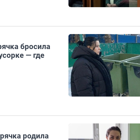
рячка бросила
усорке — где
ирячка родила