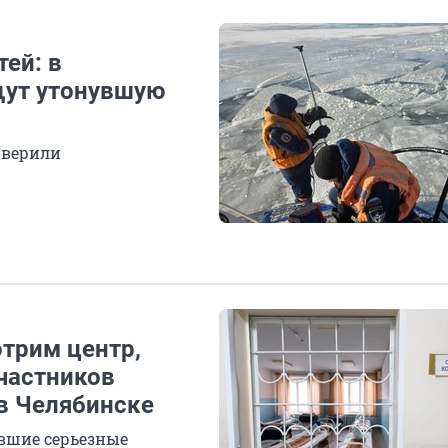
тей: в
щут утонувшую
оверили
отрим центр,
частников
в Челябинске
ившие серьезные