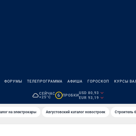
ФОРУМЫ
ТЕЛЕПРОГРАММА
АФИША
ГОРОСКОП
КУРСЫ ВА
USD 80,93
СЕЙЧАС
6
ПРОБКИ
+25°C
EUR 93,19
алог на электрокары
Августовский каталог новостроек
Строитель б