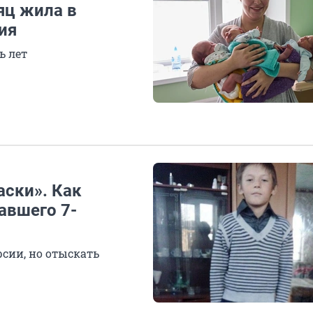
яц жила в
ия
ь лет
аски». Как
авшего 7-
сии, но отыскать