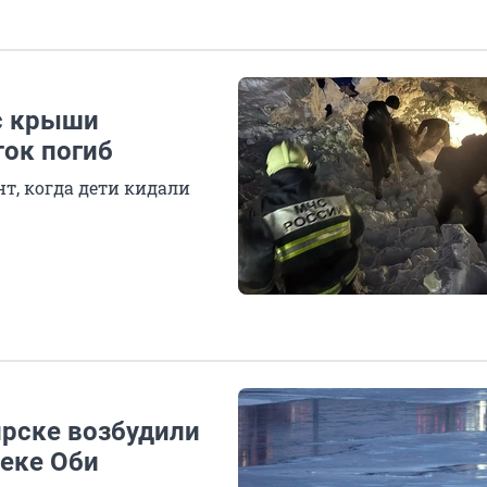
 с крыши
ток погиб
т, когда дети кидали
ирске возбудили
реке Оби