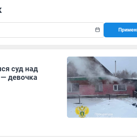
к
Примен
ся суд над
 — девочка