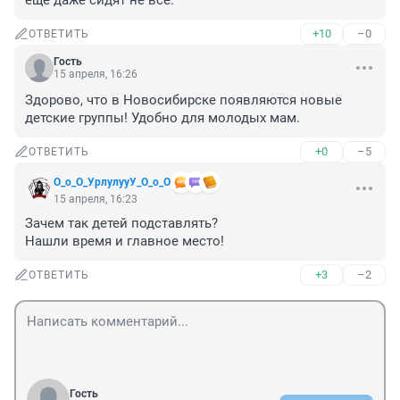
еще даже сидят не все.
+10
–0
ОТВЕТИТЬ
Гость
15 апреля, 16:26
Здорово, что в Новосибирске появляются новые 
детские группы! Удобно для молодых мам.
+0
–5
ОТВЕТИТЬ
О_о_О_УрлулууУ_О_о_О
15 апреля, 16:23
Зачем так детей подставлять?

Нашли время и главное место!
+3
–2
ОТВЕТИТЬ
Гость