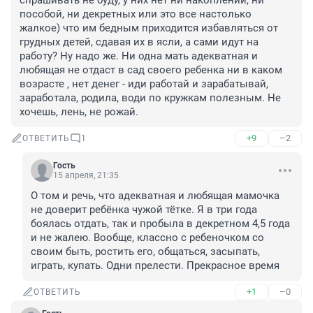
спрашивать не буду, у них нет ни накоплений, ни 
пособой, ни декретных или это все настолько 
жалкое) что им бедным приходится избавляться от 
грудных детей, сдавая их в ясли, а сами идут на 
работу? Ну надо же. Ни одна мать адекватная и 
любящая не отдаст в сад своего ребенка ни в каком 
возрасте , нет денег - иди работай и зарабатывай, 
заработала, родила, води по кружкам полезным. Не 
хочешь, лень, не рожай.
+9
–2
ОТВЕТИТЬ
1
Гость
15 апреля, 21:35
О том и речь, что адекватная и любящая мамочка 
не доверит ребёнка чужой тётке. Я в три года 
боялась отдать, так и пробыла в декретном 4,5 года 
и не жалею. Вообще, классно с ребеночком со 
своим быть, ростить его, общаться, засыпать, 
играть, купать. Одни прелести. Прекрасное время
+1
–0
ОТВЕТИТЬ