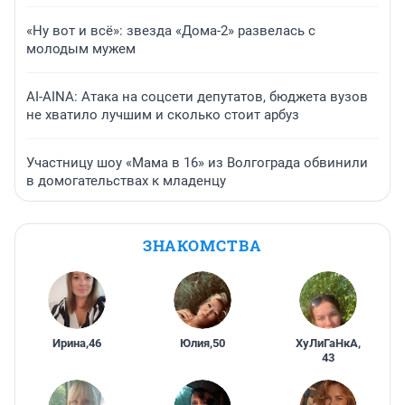
«Ну вот и всё»: звезда «Дома-2» развелась с
молодым мужем
AI-AINA: Атака на соцсети депутатов, бюджета вузов
не хватило лучшим и сколько стоит арбуз
Участницу шоу «Мама в 16» из Волгограда обвинили
в домогательствах к младенцу
ЗНАКОМСТВА
Ирина
,
46
Юлия
,
50
ХуЛиГаНкА
,
43