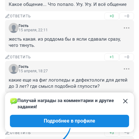
Какое общение... Что попало. Угу. Угу. И всё общение
+0
–0
ОТВЕТИТЬ
Гость
15 апреля, 22:11
жесть какая. из роддома бы в ясли сдавали сразу, 
чего тянуть.
+1
–0
ОТВЕТИТЬ
Гость
15 апреля, 18:27
какие еще на фиг логопеды и дефектологи для детей 
до 3 лет? где смысл подобной глупости?
+6
–0
ОТВЕТИТЬ
Получай награды за комментарии и другие 
задания!
Гость
15 апреля, 17:39
Подробнее в профиле
А как же маткапитал получить
+3
–0
ОТВЕТИТЬ