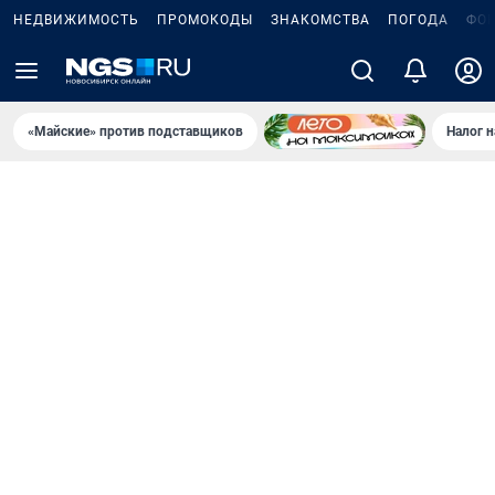
НЕДВИЖИМОСТЬ
ПРОМОКОДЫ
ЗНАКОМСТВА
ПОГОДА
ФО
«Майские» против подставщиков
Налог 