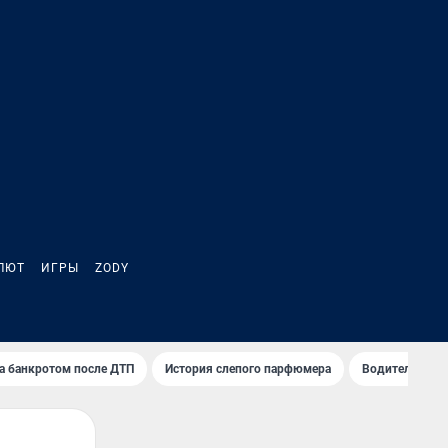
ЛЮТ
ИГРЫ
ZODY
а банкротом после ДТП
История слепого парфюмера
Водители пер