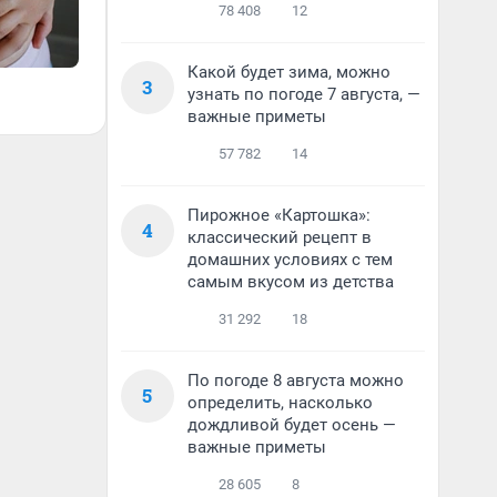
78 408
12
Какой будет зима, можно
3
узнать по погоде 7 августа, —
важные приметы
57 782
14
Пирожное «Картошка»:
4
классический рецепт в
домашних условиях с тем
самым вкусом из детства
31 292
18
По погоде 8 августа можно
5
определить, насколько
дождливой будет осень —
важные приметы
28 605
8