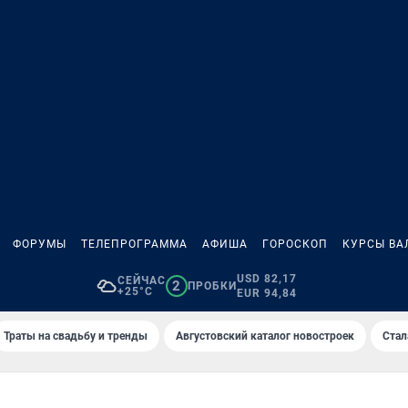
ФОРУМЫ
ТЕЛЕПРОГРАММА
АФИША
ГОРОСКОП
КУРСЫ ВА
USD 82,17
СЕЙЧАС
2
ПРОБКИ
+25°C
EUR 94,84
Траты на свадьбу и тренды
Августовский каталог новостроек
Стал