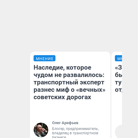
МНЕНИЕ
МНЕНИЕ
Наследие, которое
«За не
чудом не развалилось:
были с
транспортный эксперт
турист
разнес миф о «вечных»
отдыхе
советских дорогах
Олег Арефьев
Ал
Блогер, предприниматель,
владелец в транспортном
за
бизнесе
ре