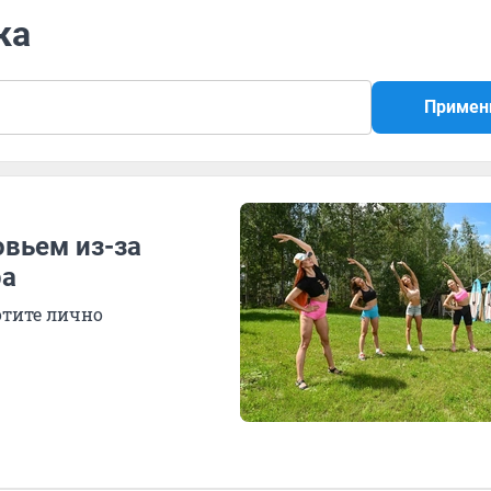
ка
Примен
овьем из-за
ра
отите лично