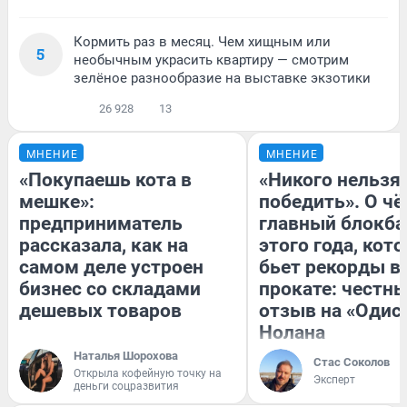
Кормить раз в месяц. Чем хищным или
5
необычным украсить квартиру — смотрим
зелёное разнообразие на выставке экзотики
26 928
13
МНЕНИЕ
МНЕНИЕ
«Покупаешь кота в
«Никого нельзя
мешке»:
победить». О ч
предприниматель
главный блокба
рассказала, как на
этого года, кот
самом деле устроен
бьет рекорды в
бизнес со складами
прокате: честн
дешевых товаров
отзыв на «Одис
Нолана
Наталья Шорохова
Стас Соколов
Открыла кофейную точку на
Эксперт
деньги соцразвития