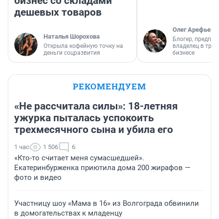
бизнес со складами
дешевых товаров
Олег Арефьев
Наталья Шорохова
Блогер, предпри
Открыла кофейную точку на
владелец в тра
деньги соцразвития
бизнесе
РЕКОМЕНДУЕМ
«Не рассчитала силы»: 18-летняя
ужурка пыталась успокоить
трехмесячного сына и убила его
1 час
1 506
6
«Кто-то считает меня сумасшедшей».
Екатеринбурженка приютила дома 200 жирафов —
фото и видео
Участницу шоу «Мама в 16» из Волгограда обвинили
в домогательствах к младенцу