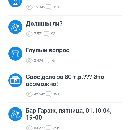
15 095
151
Должны ли?
7 571
93
Глупый вопрос
3 424
75
Свое дело за 80 т.р.??? Это
возможно!
42 692
191
Бар Гараж, пятница, 01.10.04,
19-00
53 277
396