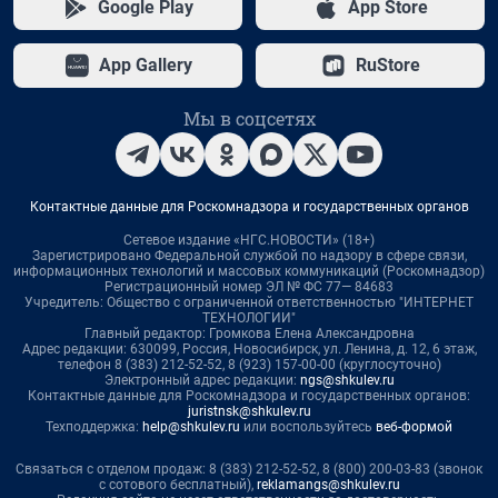
Google Play
App Store
App Gallery
RuStore
Мы в соцсетях
Контактные данные для Роскомнадзора и государственных органов
Сетевое издание «НГС.НОВОСТИ» (18+)
Зарегистрировано Федеральной службой по надзору в сфере связи,
информационных технологий и массовых коммуникаций (Роскомнадзор)
Регистрационный номер ЭЛ № ФС 77— 84683
Учредитель: Общество с ограниченной ответственностью "ИНТЕРНЕТ
ТЕХНОЛОГИИ"
Главный редактор: Громкова Елена Александровна
Адрес редакции: 630099, Россия, Новосибирск, ул. Ленина, д. 12, 6 этаж,
телефон 8 (383) 212-52-52, 8 (923) 157-00-00 (круглосуточно)
Электронный адрес редакции:
ngs@shkulev.ru
Контактные данные для Роскомнадзора и государственных органов:
juristnsk@shkulev.ru
Техподдержка:
help@shkulev.ru
или воспользуйтесь
веб-формой
Связаться с отделом продаж: 8 (383) 212-52-52, 8 (800) 200-03-83 (звонок
с сотового бесплатный),
reklamangs@shkulev.ru