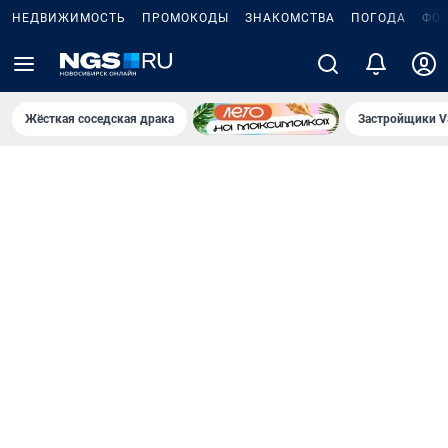
НЕДВИЖИМОСТЬ
ПРОМОКОДЫ
ЗНАКОМСТВА
ПОГОДА
ФО
Жёсткая соседская драка
Застройщики V