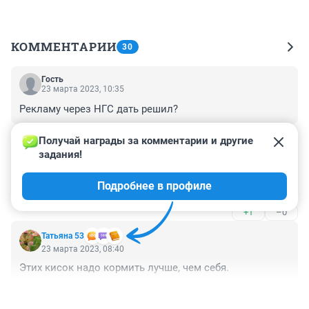
КОММЕНТАРИИ
30
Гость
23 марта 2023, 10:35
Рекламу через НГС дать решил?
+0
–0
Получай награды за комментарии и другие 
задания!
Гость
23 марта 2023, 10:09
Подробнее в профиле
За эти деньги она должна уметь посуду мыть
+1
–0
Татьяна 53
23 марта 2023, 08:40
Этих кисок надо кормить лучше, чем себя.
+3
–0