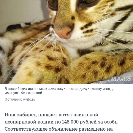
В российских источниках азиатскую леопардовую кошку иногда
именуют бенгальской
Источник: 
Avito.ru
Новосибирец продает котят азиатской
леопардовой кошки по 148 000 рублей за особь.
Соответствующее объявление размещено на