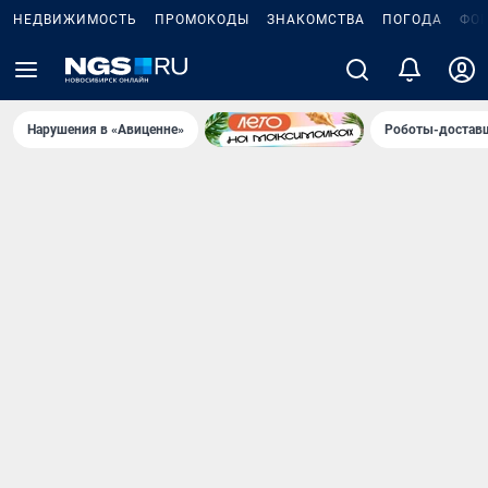
НЕДВИЖИМОСТЬ
ПРОМОКОДЫ
ЗНАКОМСТВА
ПОГОДА
ФО
Нарушения в «Авиценне»
Роботы-доставщ