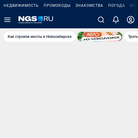
НЕДВИЖИМОСТЬ
ПРОМОКОДЫ
ЗНАКОМСТВА
ПОГОДА
ФО
Как строили мосты в Новосибирске
Траты