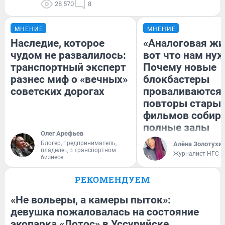
28 570
8
МНЕНИЕ
МНЕНИЕ
Наследие, которое
«Аналоговая жи
чудом не развалилось:
вот что нам нуж
транспортный эксперт
Почему новые
разнес миф о «вечных»
блокбастеры
советских дорогах
проваливаются,
повторы стары
фильмов собир
полные залы
Олег Арефьев
Блогер, предприниматель,
Алёна Золотухи
владелец в транспортном
Журналист НГС
бизнесе
РЕКОМЕНДУЕМ
«Не вольеры, а камеры пыток»:
девушка пожаловалась на состояние
экопарка «Лотос» в Уссурийске