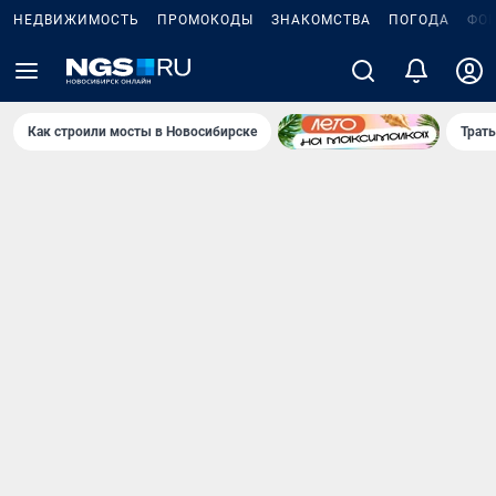
НЕДВИЖИМОСТЬ
ПРОМОКОДЫ
ЗНАКОМСТВА
ПОГОДА
ФО
Как строили мосты в Новосибирске
Траты