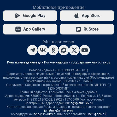
Мобильное приложение
Google Play
App Store
App Gallery
RuStore
Мы в соцсетях
Контактные данные для Роскомнадзора и государственных органов
Сетевое издание «НГС.НОВОСТИ» (18+)
Зарегистрировано Федеральной службой по надзору в сфере связи,
информационных технологий и массовых коммуникаций (Роскомнадзор)
Регистрационный номер ЭЛ № ФС 77— 84683
Учредитель: Общество с ограниченной ответственностью "ИНТЕРНЕТ
ТЕХНОЛОГИИ"
Главный редактор: Громкова Елена Александровна
Адрес редакции: 630099, Россия, Новосибирск, ул. Ленина, д. 12, 6 этаж,
телефон 8 (383) 212-52-52, 8 (923) 157-00-00 (круглосуточно)
Электронный адрес редакции:
ngs@shkulev.ru
Контактные данные для Роскомнадзора и государственных органов:
juristnsk@shkulev.ru
Техподдержка:
help@shkulev.ru
или воспользуйтесь
веб-формой