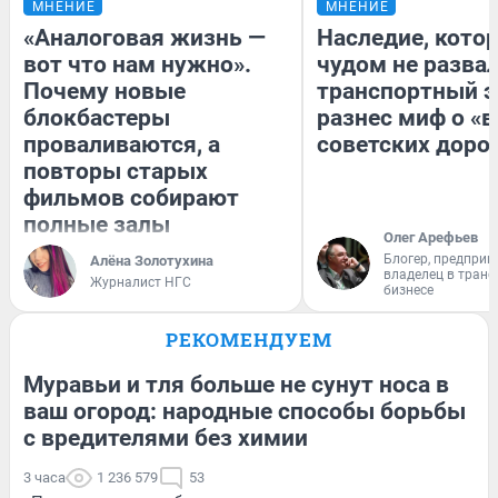
МНЕНИЕ
МНЕНИЕ
«Аналоговая жизнь —
Наследие, кото
вот что нам нужно».
чудом не разва
Почему новые
транспортный э
блокбастеры
разнес миф о «
проваливаются, а
советских доро
повторы старых
фильмов собирают
полные залы
Олег Арефьев
Блогер, предприн
Алёна Золотухина
владелец в тран
Журналист НГС
бизнесе
РЕКОМЕНДУЕМ
Муравьи и тля больше не сунут носа в
ваш огород: народные способы борьбы
с вредителями без химии
3 часа
1 236 579
53