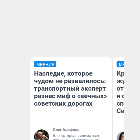
МНЕНИЕ
МНЕНИЕ
Наследие, которое
Красно
чудом не развалилось:
журнал
транспортный эксперт
отпуск
разнес миф о «вечных»
и объя
советских дорогах
споре 
Сибири
Олег Арефьев
Блогер, предприниматель,
Та