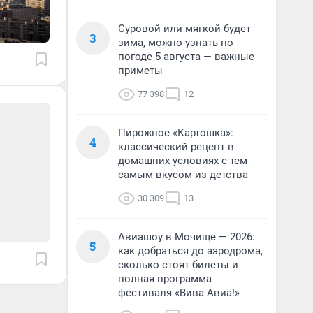
Суровой или мягкой будет
3
зима, можно узнать по
погоде 5 августа — важные
приметы
77 398
12
Пирожное «Картошка»:
4
классический рецепт в
домашних условиях с тем
самым вкусом из детства
30 309
13
Авиашоу в Мочище — 2026:
5
как добраться до аэродрома,
сколько стоят билеты и
полная программа
фестиваля «Вива Авиа!»