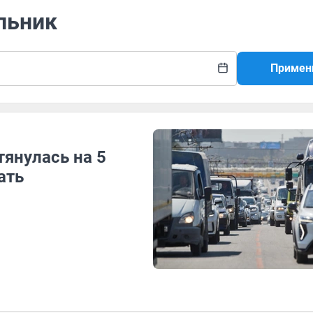
льник
Примен
янулась на 5
ать