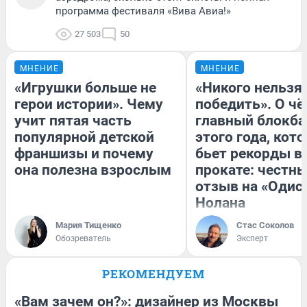
программа фестиваля «Вива Авиа!»
27 503
50
МНЕНИЕ
МНЕНИЕ
«Игрушки больше не
«Никого нельзя
герои истории». Чему
победить». О ч
учит пятая часть
главный блокба
популярной детской
этого года, кот
франшизы и почему
бьет рекорды в
она полезна взрослым
прокате: честн
отзыв на «Одис
Нолана
Мария Тищенко
Стас Соколов
Обозреватель
Эксперт
РЕКОМЕНДУЕМ
«Вам зачем он?»: дизайнер из Москвы