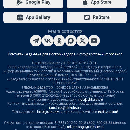
Google Play
App Store
App Gallery
RuStore
Мы в соцсетях
Контактные данные для Роскомнадзора и государственных органов
Сетевое издание «НГС.НОВОСТИ» (18+)
Зарегистрировано Федеральной службой по надзору в сфере связи,
информационных технологий и массовых коммуникаций (Роскомнадзор)
Регистрационный номер ЭЛ № ФС 77— 84683
Учредитель: Общество с ограниченной ответственностью "ИНТЕРНЕТ
ТЕХНОЛОГИИ"
Главный редактор: Громкова Елена Александровна
Адрес редакции: 630099, Россия, Новосибирск, ул. Ленина, д. 12, 6 этаж,
телефон 8 (383) 212-52-52, 8 (923) 157-00-00 (круглосуточно)
Электронный адрес редакции:
ngs@shkulev.ru
Контактные данные для Роскомнадзора и государственных органов:
juristnsk@shkulev.ru
Техподдержка:
help@shkulev.ru
или воспользуйтесь
веб-формой
Связаться с отделом продаж: 8 (383) 212-52-52, 8 (800) 200-03-83 (звонок
с сотового бесплатный),
reklamangs@shkulev.ru