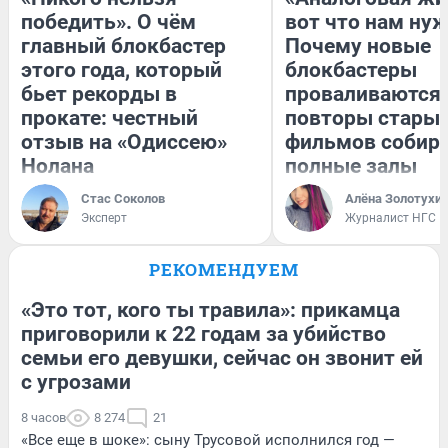
победить». О чём
вот что нам нуж
главный блокбастер
Почему новые
этого года, который
блокбастеры
бьет рекорды в
проваливаются,
прокате: честный
повторы стары
отзыв на «Одиссею»
фильмов собир
Нолана
полные залы
Стас Соколов
Алёна Золотухи
Эксперт
Журналист НГС
РЕКОМЕНДУЕМ
«Это тот, кого ты травила»: прикамца
приговорили к 22 годам за убийство
семьи его девушки, сейчас он звонит ей
с угрозами
8 часов
8 274
21
«Все еще в шоке»: сыну Трусовой исполнился год —