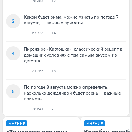
78 383
12
Какой будет зима, можно узнать по погоде 7
3
августа, — важные приметы
57 723
14
Пирожное «Картошка»: классический рецепт в
4
домашних условиях с тем самым вкусом из
детства
31 256
18
По погоде 8 августа можно определить,
5
насколько дождливой будет осень — важные
приметы
28 541
7
МНЕНИЕ
МНЕНИЕ
«За неделю две ночи
Колобок-колобо