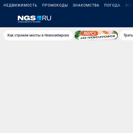
НЕДВИЖИМОСТЬ
ПРОМОКОДЫ
ЗНАКОМСТВА
ПОГОДА
ФО
Как строили мосты в Новосибирске
Траты