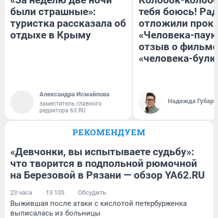
были страшные»:
тебя боюсь! Рад
туристка рассказала об
отложили прок
отдыхе в Крыму
«Человека-паук
отзыв о фильме
«человека-булк
Александра Исмайлова
Надежда Губарь
заместитель главного
редактора 63.RU
РЕКОМЕНДУЕМ
«Девчонки, вы испытываете судьбу»:
что творится в подпольной рюмочной
на Березовой в Рязани — обзор YA62.RU
23 часа
13 105
Обсудить
Выжившая после атаки с кислотой петербурженка
выписалась из больницы