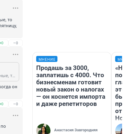
е, то 
ятницу, 
+0
–0
МНЕНИЕ
МНЕНИ
Продашь за 3000,
«Нико
заплатишь с 4000. Что
побед
Если подряд брать эти пятидневные отпуска друг за другом, чередуя выходные, то да. А если в разные периоды, то можно брать спокойно с понедельника по пятницу, и все субботы, воскресенья как выходные будут, не пропадут никуда
бизнесменам готовит
главн
огда он 
новый закон о налогах
этого
— он коснется импорта
бьет 
и даже репетиторов
прока
+0
–0
отзыв
Нолан
по 
Анастасия Завгородняя