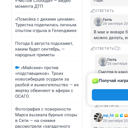
года.
«Чистой Слободе» — видео
момента ДТП
ОТВЕТИТЬ
«Помойка с дикими ценами».
Гость
28 сентября 20
Туристка поделилась личным
опытом отдыха в Геленджике
В мае и январе б
можно делать, е
Погода 6 августа подскажет,
каким будет сентябрь, —
ОТВЕТИТЬ
1
народные приметы
Гость
28 сентября 
«Майские» против
Смотря в како
«подставщиков». Троих
премиальная. 
новосибирцев осудили за
Получай нагр
года приходил
разбой и вымогательство — их
уходил в отпу
жертву обвиняют в аферах с
оклада). А в 
ОСАГО
ОТВЕТИТЬ
Фотография с поверхности
Марса вызвала бурные споры
asp_54
в Сети — на снимке
28 сентября 20
рассмотрели «загадочного