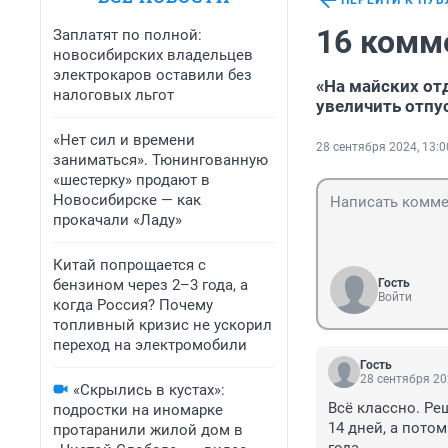
ПЕРЕЙТИ К ПУ
16 комм
Заплатят по полной:
новосибирских владельцев
электрокаров оставили без
«На майских от
налоговых льгот
увеличить отпус
«Нет сил и времени
28 сентября 2024, 13:0
заниматься». Тюнингованную
«шестерку» продают в
Новосибирске — как
прокачали «Ладу»
Китай попрощается с
бензином через 2–3 года, а
Гость
Войти
когда Россия? Почему
топливный кризис не ускорил
переход на электромобили
Гость
28 сентября 20
«Скрылись в кустах»:
Всё классно. Реш
подростки на иномарке
14 дней, а пото
протаранили жилой дом в