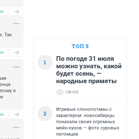
+0
–0
. Так 
ТОП 5
+0
–0
По погоде 31 июля
1
можно узнать, какой
будет осень, —
ая 
народные приметы
онце 
тому я 
158 052
е 
Игривые слонопотамы с
2
+0
–0
характером: новосибирцы
показали своих огромных
мейн-кунов — фото суровых
питомцев