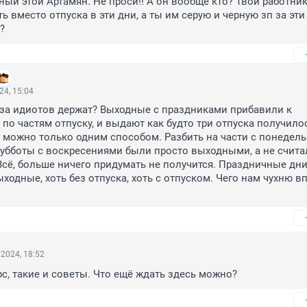
ный этой Артамян. Не проси!! А он вообще кто? Твои работник
 вместо отпуска в эти дни, а ты им серую и черную зп за эти 
?
24, 15:04
 за идиотов держат? Выходные с праздниками прибавили к 
по частям отпуску, и выдают как будто три отпуска получилос
 можно только одним способом. Разбить на части с понедель
субботы с воскресениями были просто выходными, а не считал
Всё, больше ничего придумать не получится. Праздничные дни 
ходные, хоть без отпуска, хоть с отпуском. Чего нам чухню вп
2024, 18:52
рс, такие и советы. Что ещё ждать здесь можно?