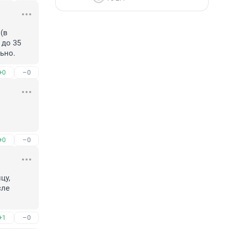
(в 
до 35 
льно.
+0
–0
+0
–0
у, 
ле 
+1
–0