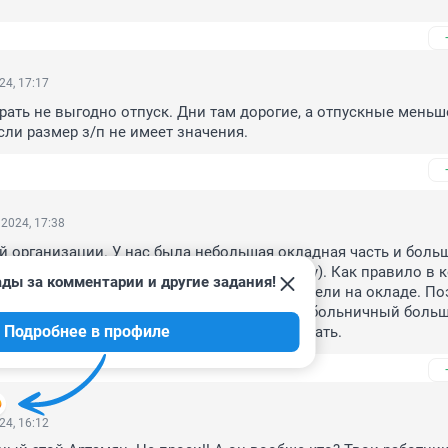
24, 17:17
рать не выгодно отпуск. Дни там дорогие, а отпускные меньше
сли размер з/п не имеет значения.
2024, 17:38
й организации. У нас была небольшая окладная часть и больш
Премию распределяло начальство (типа кту). Как правило в к
ады за комментарии и другие задания!
а большая премия, а в январе - феврале сидели на окладе. Поэ
ск в январе, а в феврале брал больничный (больничный больш
Подробнее в профиле
марте уже более менее начинали премию давать.
24, 16:12