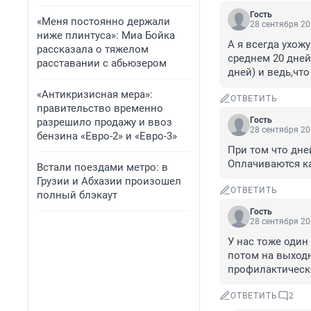
Гость
«Меня постоянно держали
28 сентября 20
ниже плинтуса»: Миа Бойка
А я всегда ухожу
рассказала о тяжелом
среднем 20 дней
расставании с абьюзером
дней) и ведь,что
«Антикризисная мера»:
ОТВЕТИТЬ
правительство временно
Гость
разрешило продажу и ввоз
28 сентября 20
бензина «Евро-2» и «Евро-3»
При том что дне
Оплачиваются ка
Встали поездами метро: в
Грузии и Абхазии произошел
ОТВЕТИТЬ
полный блэкаут
Гость
28 сентября 20
У нас тоже один
потом на выходн
профилактическ
ОТВЕТИТЬ
2