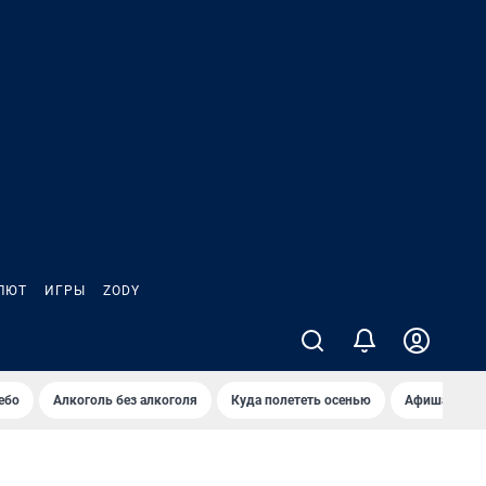
ЛЮТ
ИГРЫ
ZODY
ебо
Алкоголь без алкоголя
Куда полететь осенью
Афиша на ав