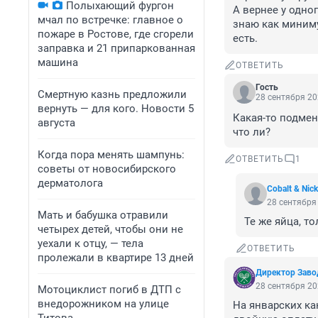
Полыхающий фургон
А вернее у одно
мчал по встречке: главное о
знаю как миниму
пожаре в Ростове, где сгорели
есть.
заправка и 21 припаркованная
машина
ОТВЕТИТЬ
Гость
Смертную казнь предложили
28 сентября 20
вернуть — для кого. Новости 5
Какая-то подмен
августа
что ли?
Когда пора менять шампунь:
ОТВЕТИТЬ
1
советы от новосибирского
дерматолога
Cobalt & Nick
28 сентября 
Мать и бабушка отравили
Те же яйца, т
четырех детей, чтобы они не
уехали к отцу, — тела
ОТВЕТИТЬ
пролежали в квартире 13 дней
Директор Заво
28 сентября 20
Мотоциклист погиб в ДТП с
внедорожником на улице
На январских ка