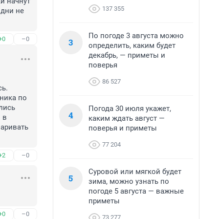
и начнут 
137 355
дни не 
По погоде 3 августа можно
+0
–0
3
определить, каким будет
декабрь, — приметы и
поверья
86 527
ь. 
ника по 
ись 
Погода 30 июля укажет,
4
в 
каким ждать август —
аривать 
поверья и приметы
77 204
+2
–0
Суровой или мягкой будет
5
зима, можно узнать по
погоде 5 августа — важные
приметы
+0
–0
73 277