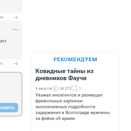
+0
–0
от 
РЕКОМЕНДУЕМ
+1
–0
Ковидные тайны из
дневников Фаучи
4 августа
24 272
1
Уважал иноагентов и размещал
фривольные картинки:
эксклюзивные подробности
равить
задержания в Волгограде мужчины
за фейки об армии