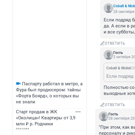
Cobalt & Nick
28 сентября 
Если подряд б
да. А если в 
и все субботы
ОТВЕТИТЬ
Гость
2 октября 20
Cobalt & Nickel
28
Паспарту работал в метро, а
Полностью сог
Фура был продюсером: тайны
выходные хоте
«Форта Боярд», о которых вы
не знали
ОТВЕТИТЬ
Старт продаж в ЖК
Гость
«Околица»! Квартиры от 3,9
28 сентября 20
млн ₽ р. Родники
"При этом, как 
персоналу и рук