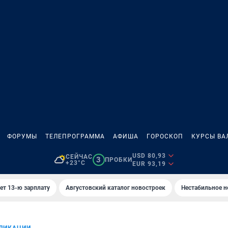
ФОРУМЫ
ТЕЛЕПРОГРАММА
АФИША
ГОРОСКОП
КУРСЫ ВА
USD 80,93
СЕЙЧАС
3
ПРОБКИ
+23°C
EUR 93,19
ет 13-ю зарплату
Августовский каталог новостроек
Нестабильное н