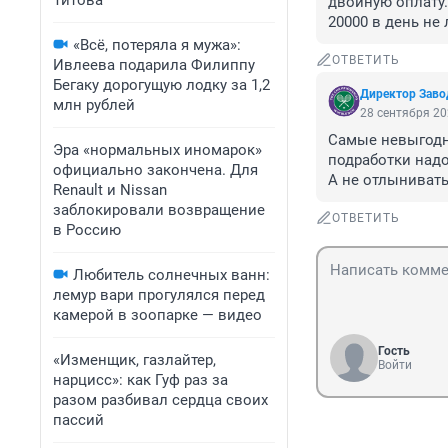
Титова
двойную оплату.

20000 в день не
«Всё, потеряла я мужа»:
ОТВЕТИТЬ
Ивлеева подарила Филиппу
Бегаку дорогущую лодку за 1,2
Директор Заво
млн рублей
28 сентября 20
Самые невыгодны
Эра «нормальных иномарок»
подработки надо 
официально закончена. Для
А не отлынивать
Renault и Nissan
заблокировали возвращение
ОТВЕТИТЬ
в Россию
Любитель солнечных ванн:
лемур вари прогулялся перед
камерой в зоопарке — видео
Гость
«Изменщик, газлайтер,
Войти
нарцисс»: как Гуф раз за
разом разбивал сердца своих
пассий