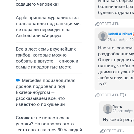
Ишта как серьез
ходящего человека»
больничные брать
будешь отдавать
Apple приняла журналиста за
пользователя под санкциями:
ОТВЕТИТЬ
не пора ли переходить на
Cobalt & Nickel
Android или «Аврору»
28 сентября 20
Нас что, совсем
Все в лес: семь вкуснейших
раздробленному 
грибов, которые можно
Отпуск продлить
собрать в августе — список и
пятницу, чтобы 
самые плодовитые места
днями отпуска. 
любом случае вы
Mercedes производителя
тут?
дронов подорвали под
Екатеринбургом —
ОТВЕТИТЬ
1
рассказываем всё, что
известно о покушении
Гость
28 сентября 
Сможете не попасться на
Ну какой ресу
уловки? На вопросах этого
теста спотыкаются 90 % людей
ОТВЕТИТЬ