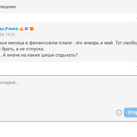
 лишние.
да (Ржака)
24, 13:22
е месяца в финансовом плане - это январь и май. Тут наобор
брать, а не отпуска.

. А иначе на какие шиши отдыхать?
Отп