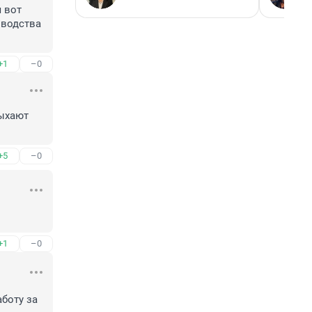
вот 
водства 
+1
–0
ыхают 
+5
–0
+1
–0
боту за 