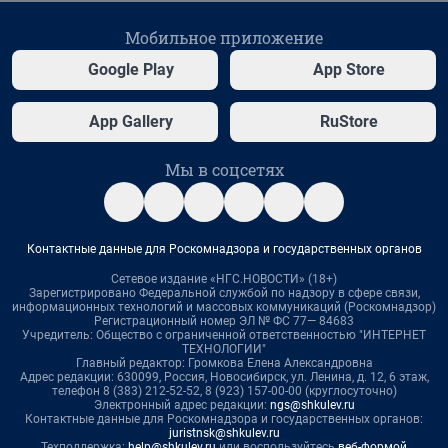
Мобильное приложение
Google Play
App Store
App Gallery
RuStore
Мы в соцсетях
Контактные данные для Роскомнадзора и государственных органов
Сетевое издание «НГС.НОВОСТИ» (18+)
Зарегистрировано Федеральной службой по надзору в сфере связи,
информационных технологий и массовых коммуникаций (Роскомнадзор)
Регистрационный номер ЭЛ № ФС 77— 84683
Учредитель: Общество с ограниченной ответственностью "ИНТЕРНЕТ
ТЕХНОЛОГИИ"
Главный редактор: Громкова Елена Александровна
Адрес редакции: 630099, Россия, Новосибирск, ул. Ленина, д. 12, 6 этаж,
телефон 8 (383) 212-52-52, 8 (923) 157-00-00 (круглосуточно)
Электронный адрес редакции:
ngs@shkulev.ru
Контактные данные для Роскомнадзора и государственных органов:
juristnsk@shkulev.ru
Техподдержка:
help@shkulev.ru
или воспользуйтесь
веб-формой