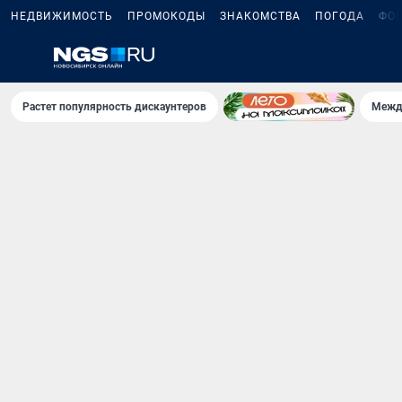
НЕДВИЖИМОСТЬ
ПРОМОКОДЫ
ЗНАКОМСТВА
ПОГОДА
ФО
Растет популярность дискаунтеров
Межд