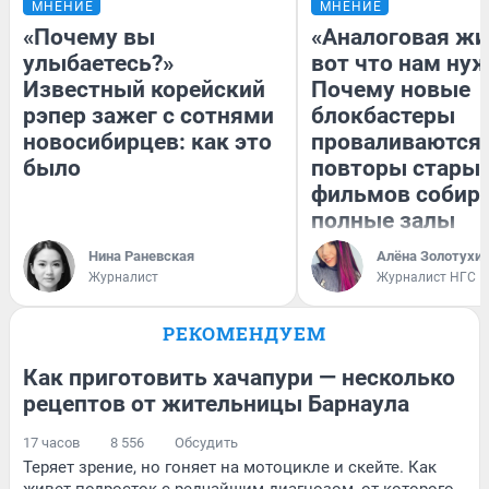
МНЕНИЕ
МНЕНИЕ
«Почему вы
«Аналоговая жи
улыбаетесь?»
вот что нам нуж
Известный корейский
Почему новые
рэпер зажег с сотнями
блокбастеры
новосибирцев: как это
проваливаются,
было
повторы стары
фильмов собир
полные залы
Нина Раневская
Алёна Золотухи
Журналист
Журналист НГС
РЕКОМЕНДУЕМ
Как приготовить хачапури — несколько
рецептов от жительницы Барнаула
17 часов
8 556
Обсудить
Теряет зрение, но гоняет на мотоцикле и скейте. Как