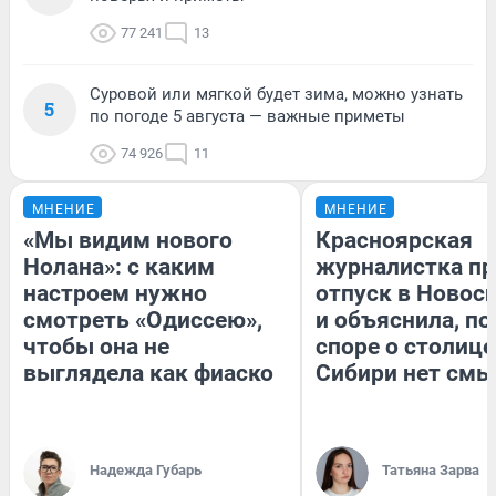
77 241
13
Суровой или мягкой будет зима, можно узнать
5
по погоде 5 августа — важные приметы
74 926
11
МНЕНИЕ
МНЕНИЕ
«Мы видим нового
Красноярская
Нолана»: с каким
журналистка пр
настроем нужно
отпуск в Новос
смотреть «Одиссею»,
и объяснила, по
чтобы она не
споре о столице
выглядела как фиаско
Сибири нет смы
Надежда Губарь
Татьяна Зарва