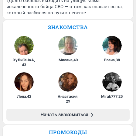
«Долго боялась выходить на улицу». Мама
искалеченного бойца СВО — о том, как спасает сына,
который разбился по пути к невесте
ЗНАКОМСТВА
ХуЛиГаНкА
,
Милана
,
40
Елена
,
38
43
Лена
,
42
Анастасия
,
Mirak777
,
25
29
Начать знакомиться
ПРОМОКОДЫ