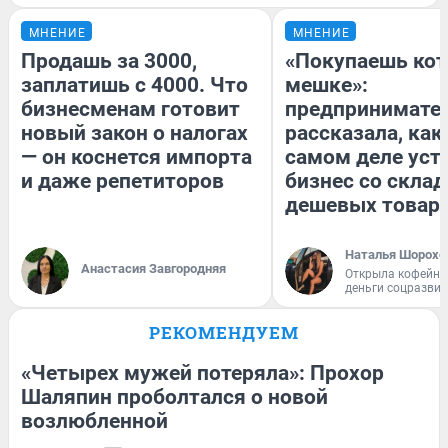
МНЕНИЕ
МНЕНИЕ
Продашь за 3000,
«Покупаешь кот
заплатишь с 4000. Что
мешке»:
бизнесменам готовит
предпринимате
новый закон о налогах
рассказала, как
— он коснется импорта
самом деле уст
и даже репетиторов
бизнес со скла
дешевых товар
Наталья Шорохо
Анастасия Завгородняя
Открыла кофейну
деньги соцразви
РЕКОМЕНДУЕМ
«Четырех мужей потеряла»: Прохор
Шаляпин проболтался о новой
возлюбленной