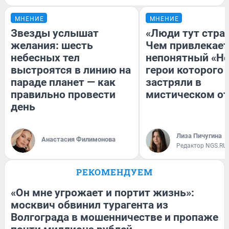
МНЕНИЕ
МНЕНИЕ
Звезды услышат
«Люди тут стра
желания: шесть
Чем привлекает
небесных тел
непонятный «Не
выстроятся в линию на
герои которого
параде планет — как
застряли в
правильно провести
мистическом от
день
Лиза Пичугина
Анастасия Филимонова
Редактор NGS.RU
РЕКОМЕНДУЕМ
«Он мне угрожает и портит жизнь»:
москвич обвинил турагента из
Волгограда в мошенничестве и пропаже