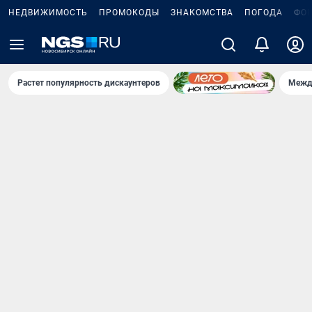
НЕДВИЖИМОСТЬ
ПРОМОКОДЫ
ЗНАКОМСТВА
ПОГОДА
ФО
Растет популярность дискаунтеров
Межд