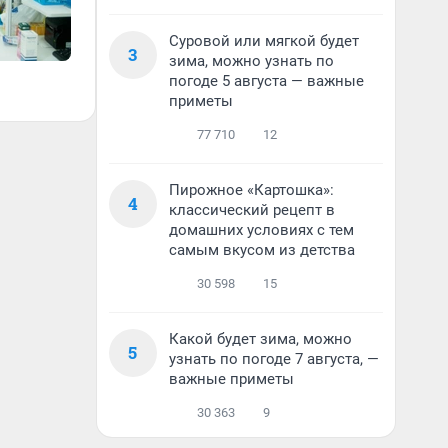
Суровой или мягкой будет
3
зима, можно узнать по
погоде 5 августа — важные
приметы
77 710
12
Пирожное «Картошка»:
4
классический рецепт в
домашних условиях с тем
самым вкусом из детства
30 598
15
Какой будет зима, можно
5
узнать по погоде 7 августа, —
важные приметы
30 363
9