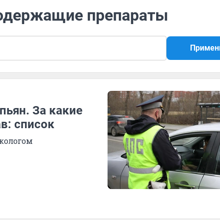
содержащие препараты
Примен
пьян. За какие
в: список
ркологом