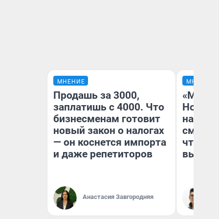
МНЕНИЕ
МНЕНИЕ
Продашь за 3000,
«Мы ви
заплатишь с 4000. Что
Нолана
бизнесменам готовит
настро
новый закон о налогах
смотре
— он коснется импорта
чтобы 
и даже репетиторов
выгляд
Анастасия Завгородняя
На