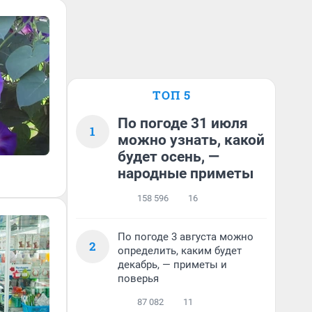
ТОП 5
По погоде 31 июля
1
можно узнать, какой
будет осень, —
народные приметы
158 596
16
По погоде 3 августа можно
2
определить, каким будет
декабрь, — приметы и
поверья
87 082
11