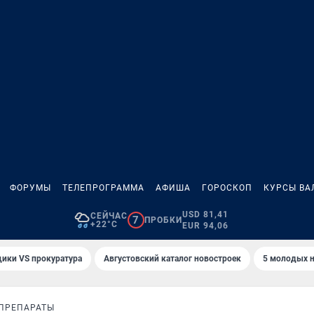
ФОРУМЫ
ТЕЛЕПРОГРАММА
АФИША
ГОРОСКОП
КУРСЫ ВА
USD 81,41
СЕЙЧАС
7
ПРОБКИ
+22°C
EUR 94,06
ики VS прокуратура
Августовский каталог новостроек
5 молодых н
ПРЕПАРАТЫ