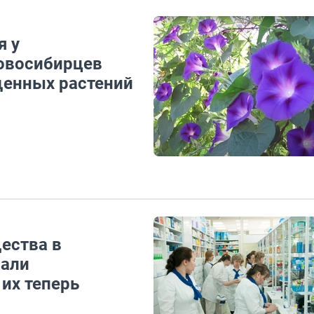
я у
новосибирцев
щенных растений
ества в
пали
их теперь