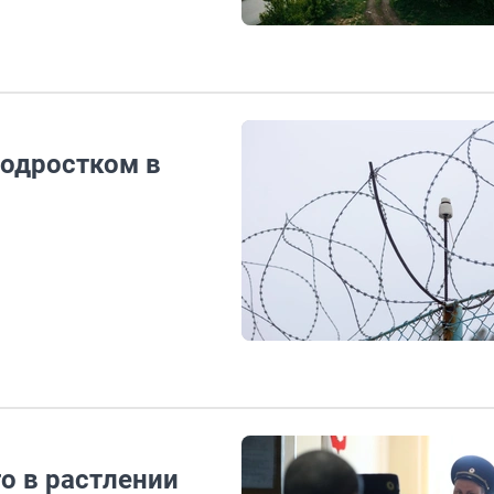
подростком в
о в растлении