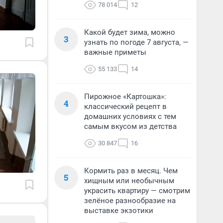
78 014
12
Какой будет зима, можно
3
узнать по погоде 7 августа, —
важные приметы
55 133
14
Пирожное «Картошка»:
4
классический рецепт в
домашних условиях с тем
самым вкусом из детства
30 847
16
Кормить раз в месяц. Чем
5
хищным или необычным
украсить квартиру — смотрим
зелёное разнообразие на
выставке экзотики