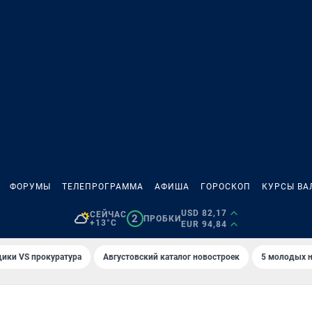
ФОРУМЫ
ТЕЛЕПРОГРАММА
АФИША
ГОРОСКОП
КУРСЫ ВА
USD 82,17
СЕЙЧАС
2
ПРОБКИ
+13°C
EUR 94,84
ики VS прокуратура
Августовский каталог новостроек
5 молодых н