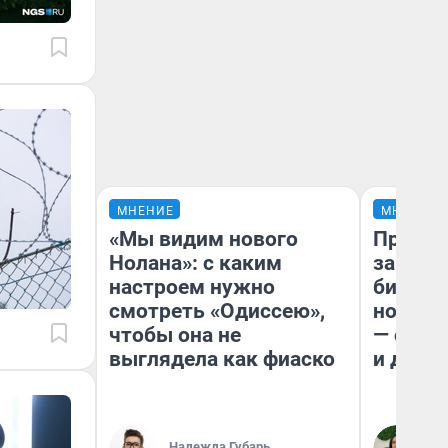
МНЕНИЕ
МНЕНИЕ
«Мы видим нового
Продаш
Нолана»: с каким
заплат
настроем нужно
бизнес
смотреть «Одиссею»,
новый 
чтобы она не
— он к
выглядела как фиаско
и даже
Надежда Губарь
Ан