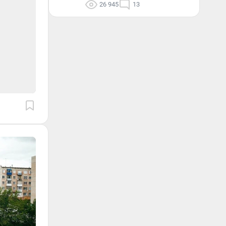
26 945
13