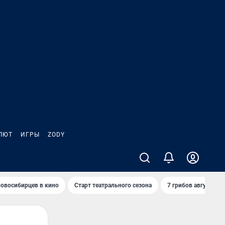
ЛЮТ
ИГРЫ
ZODY
овосибирцев в кино
Старт театрального сезона
7 грибов августа