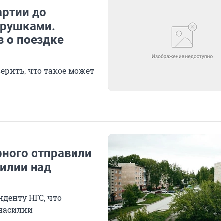
артии до
грушками.
з о поездке
ерить, что такое может
рного отправили
силии над
нденту НГС, что
 насилии