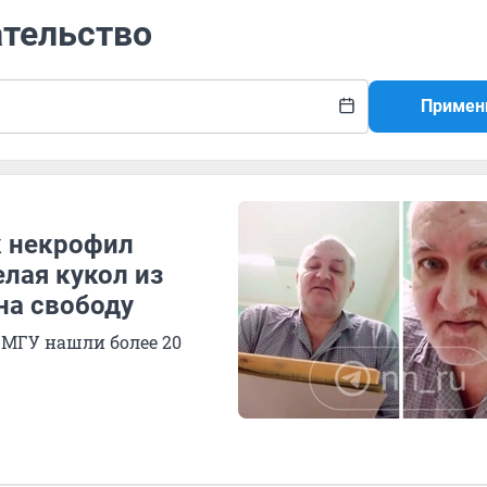
ательство
Примен
к некрофил
лая кукол из
на свободу
 МГУ нашли более 20