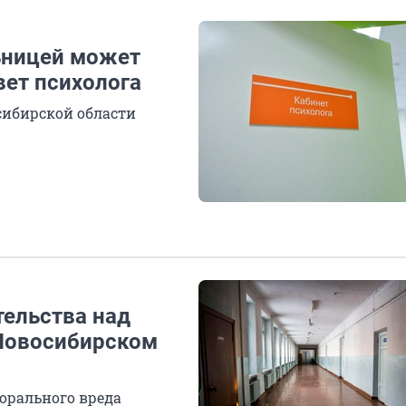
ьницей может
вет психолога
сибирской области
тельства над
 Новосибирском
орального вреда