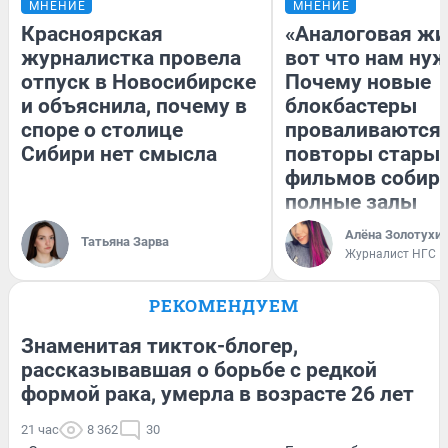
МНЕНИЕ
МНЕНИЕ
Красноярская
«Аналоговая жи
журналистка провела
вот что нам нуж
отпуск в Новосибирске
Почему новые
и объяснила, почему в
блокбастеры
споре о столице
проваливаются,
Сибири нет смысла
повторы стары
фильмов собир
полные залы
Алёна Золотухи
Татьяна Зарва
Журналист НГС
РЕКОМЕНДУЕМ
Знаменитая тикток-блогер,
рассказывавшая о борьбе с редкой
формой рака, умерла в возрасте 26 лет
21 час
8 362
30