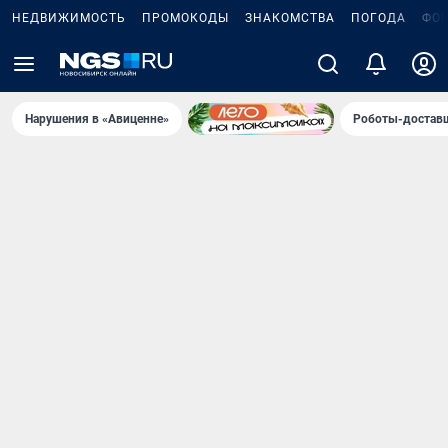
НЕДВИЖИМОСТЬ
ПРОМОКОДЫ
ЗНАКОМСТВА
ПОГОДА
ФО
Нарушения в «Авиценне»
Роботы-доставщ