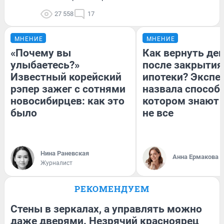
27 558
17
МНЕНИЕ
МНЕНИЕ
«Почему вы
Как вернуть де
улыбаетесь?»
после закрытия
Известный корейский
ипотеки? Экспе
рэпер зажег с сотнями
назвала способ,
новосибирцев: как это
котором знают 
было
не все
Нина Раневская
Анна Ермакова
Журналист
РЕКОМЕНДУЕМ
Стены в зеркалах, а управлять можно
даже дверями. Незрячий красноярец