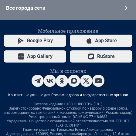
Все города сети
Мобильное приложение
Google Play
App Store
App Gallery
RuStore
Мы в соцсетях
Контактные данные для Роскомнадзора и государственных органов
Сетевое издание «НГС.НОВОСТИ» (18+)
Зарегистрировано Федеральной службой по надзору в сфере связи,
информационных технологий и массовых коммуникаций (Роскомнадзор)
Регистрационный номер ЭЛ № ФС 77— 84683
Учредитель: Общество с ограниченной ответственностью "ИНТЕРНЕТ
ТЕХНОЛОГИИ"
Главный редактор: Громкова Елена Александровна
Адрес редакции: 630099, Россия, Новосибирск, ул. Ленина, д. 12, 6 этаж,