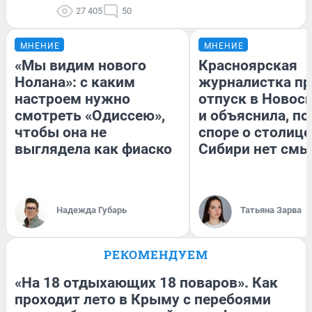
27 405
50
МНЕНИЕ
МНЕНИЕ
«Мы видим нового
Красноярская
Нолана»: с каким
журналистка пр
настроем нужно
отпуск в Новос
смотреть «Одиссею»,
и объяснила, по
чтобы она не
споре о столице
выглядела как фиаско
Сибири нет смы
Надежда Губарь
Татьяна Зарва
РЕКОМЕНДУЕМ
«На 18 отдыхающих 18 поваров». Как
проходит лето в Крыму с перебоями