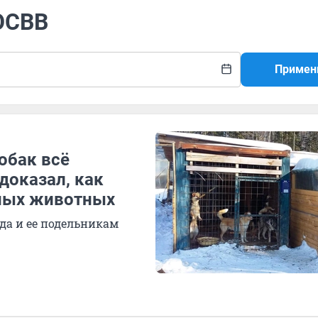
 ОСВВ
Примен
обак всё
доказал, как
ных животных
да и ее подельникам