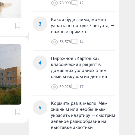
78 093
12
Какой будет зима, можно
3
узнать по погоде 7 августа, —
важные приметы
56 578
14
Пирожное «Картошка»:
4
классический рецепт в
домашних условиях с тем
самым вкусом из детства
30 928
17
Кормить раз в месяц. Чем
5
хищным или необычным
украсить квартиру — смотрим
зелёное разнообразие на
выставке экзотики