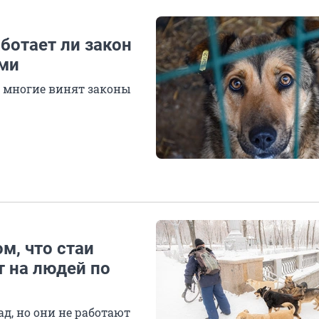
аботает ли закон
ами
и многие винят законы
ом, что стаи
 на людей по
д, но они не работают