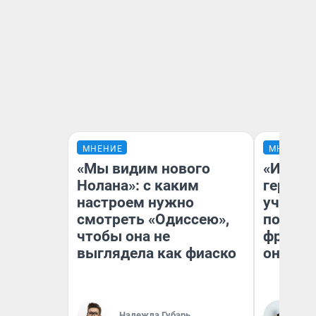
МНЕНИЕ
МНЕНИЕ
«Мы видим нового
«Игруш
Нолана»: с каким
герои 
настроем нужно
учит пя
смотреть «Одиссею»,
популя
чтобы она не
франши
выглядела как фиаско
она по
Ма
Надежда Губарь