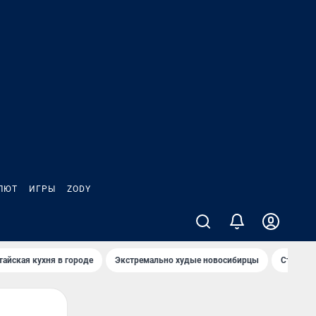
ЛЮТ
ИГРЫ
ZODY
тайская кухня в городе
Экстремально худые новосибирцы
Старт те