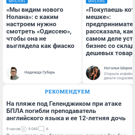
МНЕНИЕ
МНЕНИЕ
«Мы видим нового
«Покупаешь кот
Нолана»: с каким
мешке»:
настроем нужно
предпринимате
смотреть «Одиссею»,
рассказала, как
чтобы она не
самом деле уст
выглядела как фиаско
бизнес со скла
дешевых товар
Наталья Шорохо
Надежда Губарь
Открыла кофейну
деньги соцразви
РЕКОМЕНДУЕМ
На пляже под Геленджиком при атаке
БПЛА погибли преподаватель
английского языка и ее 12-летняя дочь
9 часов
9 045
6