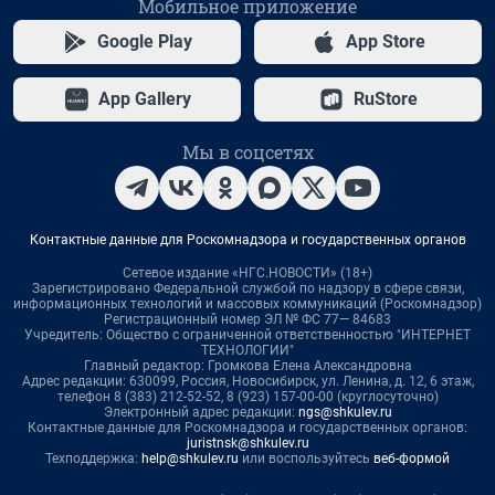
Мобильное приложение
Google Play
App Store
App Gallery
RuStore
Мы в соцсетях
Контактные данные для Роскомнадзора и государственных органов
Сетевое издание «НГС.НОВОСТИ» (18+)
Зарегистрировано Федеральной службой по надзору в сфере связи,
информационных технологий и массовых коммуникаций (Роскомнадзор)
Регистрационный номер ЭЛ № ФС 77— 84683
Учредитель: Общество с ограниченной ответственностью "ИНТЕРНЕТ
ТЕХНОЛОГИИ"
Главный редактор: Громкова Елена Александровна
Адрес редакции: 630099, Россия, Новосибирск, ул. Ленина, д. 12, 6 этаж,
телефон 8 (383) 212-52-52, 8 (923) 157-00-00 (круглосуточно)
Электронный адрес редакции:
ngs@shkulev.ru
Контактные данные для Роскомнадзора и государственных органов:
juristnsk@shkulev.ru
Техподдержка:
help@shkulev.ru
или воспользуйтесь
веб-формой