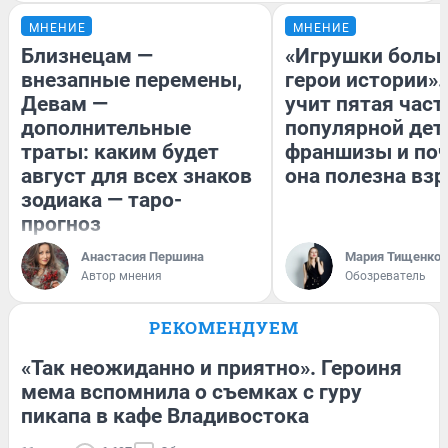
МНЕНИЕ
МНЕНИЕ
Близнецам —
«Игрушки больш
внезапные перемены,
герои истории».
Девам —
учит пятая част
дополнительные
популярной дет
траты: каким будет
франшизы и по
август для всех знаков
она полезна вз
зодиака — таро-
прогноз
Анастасия Першина
Мария Тищенко
Автор мнения
Обозреватель
РЕКОМЕНДУЕМ
«Так неожиданно и приятно». Героиня
мема вспомнила о съемках с гуру
пикапа в кафе Владивостока