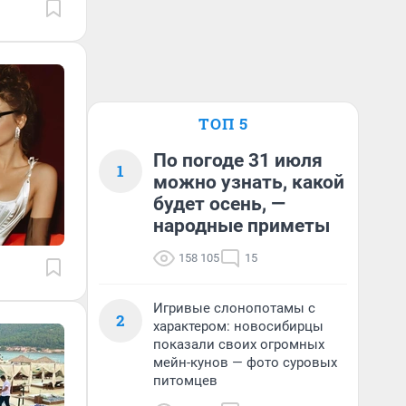
ТОП 5
По погоде 31 июля
1
можно узнать, какой
будет осень, —
народные приметы
158 105
15
Игривые слонопотамы с
2
характером: новосибирцы
показали своих огромных
мейн-кунов — фото суровых
питомцев