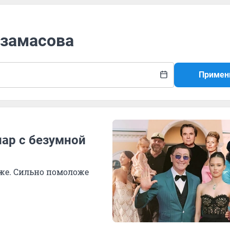
рзамасова
Примен
пар с безумной
е. Сильно помоложе