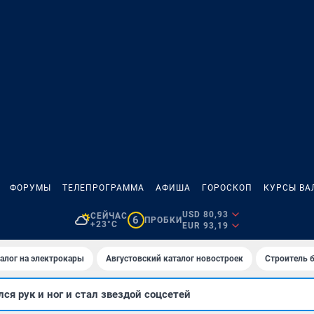
ФОРУМЫ
ТЕЛЕПРОГРАММА
АФИША
ГОРОСКОП
КУРСЫ ВА
USD 80,93
СЕЙЧАС
6
ПРОБКИ
+23°C
EUR 93,19
алог на электрокары
Августовский каталог новостроек
Строитель б
ся рук и ног и стал звездой соцсетей