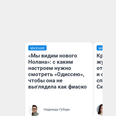
МНЕНИЕ
МНЕНИЕ
«Мы видим нового
Красно
Нолана»: с каким
журнал
настроем нужно
отпуск
смотреть «Одиссею»,
и объя
чтобы она не
споре 
выглядела как фиаско
Сибири
Надежда Губарь
Та