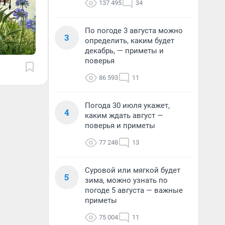
137 495
34
По погоде 3 августа можно
3
определить, каким будет
декабрь, — приметы и
поверья
86 593
11
Погода 30 июля укажет,
4
каким ждать август —
поверья и приметы
77 248
13
Суровой или мягкой будет
5
зима, можно узнать по
погоде 5 августа — важные
приметы
75 004
11