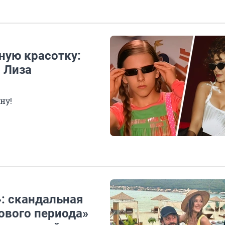
ьную красотку:
 Лиза
ну!
»: скандальная
ового периода»