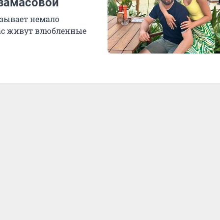
рзамасовой
ызывает немало
час живут влюбленные