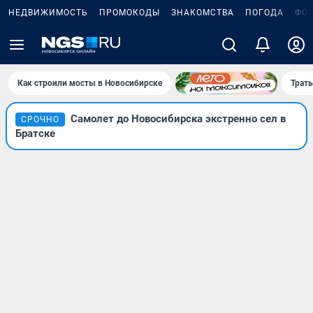
НЕДВИЖИМОСТЬ
ПРОМОКОДЫ
ЗНАКОМСТВА
ПОГОДА
ФО
Как строили мосты в Новосибирске
Траты
Самолет до Новосибирска экстренно сел в
СРОЧНО
Братске