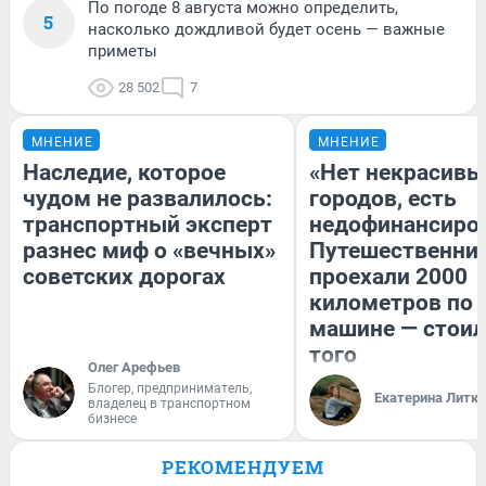
По погоде 8 августа можно определить,
5
насколько дождливой будет осень — важные
приметы
28 502
7
МНЕНИЕ
МНЕНИЕ
Наследие, которое
«Нет некрасивы
чудом не развалилось:
городов, есть
транспортный эксперт
недофинансиро
разнес миф о «вечных»
Путешественни
советских дорогах
проехали 2000
километров по 
машине — стоил
того
Олег Арефьев
Блогер, предприниматель,
Екатерина Литк
владелец в транспортном
бизнесе
РЕКОМЕНДУЕМ