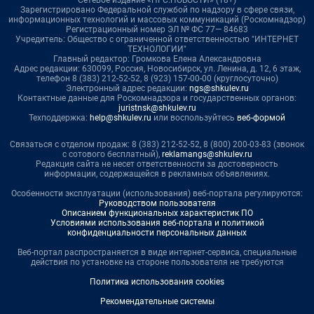
Сетевое издание «НГС.НОВОСТИ» (18+)
Зарегистрировано Федеральной службой по надзору в сфере связи,
информационных технологий и массовых коммуникаций (Роскомнадзор)
Регистрационный номер ЭЛ № ФС 77— 84683
Учредитель: Общество с ограниченной ответственностью "ИНТЕРНЕТ
ТЕХНОЛОГИИ"
Главный редактор: Громкова Елена Александровна
Адрес редакции: 630099, Россия, Новосибирск, ул. Ленина, д. 12, 6 этаж,
телефон 8 (383) 212-52-52, 8 (923) 157-00-00 (круглосуточно)
Электронный адрес редакции:
ngs@shkulev.ru
Контактные данные для Роскомнадзора и государственных органов:
juristnsk@shkulev.ru
Техподдержка:
help@shkulev.ru
или воспользуйтесь
веб-формой
Связаться с отделом продаж: 8 (383) 212-52-52, 8 (800) 200-03-83 (звонок
с сотового бесплатный),
reklamangs@shkulev.ru
Редакция сайта не несет ответственности за достоверность
информации, содержащейся в рекламных объявлениях.
Особенности эксплуатации (использования) веб-портала регулируются:
Руководством пользователя
Описанием функциональных характеристик ПО
Условиями использования веб-портала и политикой
конфиденциальности персональных данных
Веб-портал распространяется в виде интернет-сервиса, специальные
действия по установке на стороне пользователя не требуются
Политика использования cookies
Рекомендательные системы