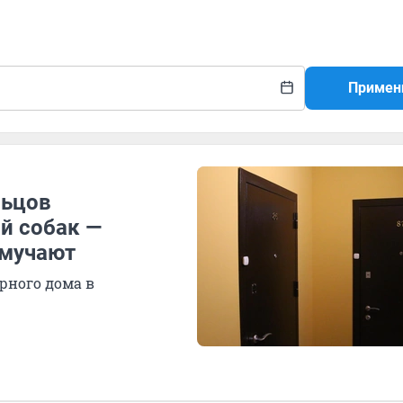
Примен
льцов
й собак —
 мучают
рного дома в