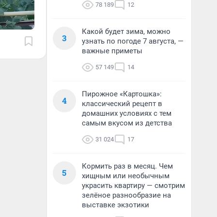
78 189
12
Какой будет зима, можно
3
узнать по погоде 7 августа, —
важные приметы
57 149
14
Пирожное «Картошка»:
4
классический рецепт в
домашних условиях с тем
самым вкусом из детства
31 024
17
Кормить раз в месяц. Чем
5
хищным или необычным
украсить квартиру — смотрим
зелёное разнообразие на
выставке экзотики