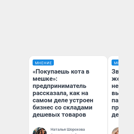
МНЕНИЕ
МНЕНИЕ
«Покупаешь кота в
Звезды
мешке»:
желани
предприниматель
небесн
рассказала, как на
выстро
самом деле устроен
параде
бизнес со складами
правил
дешевых товаров
день
Наталья Шорохова
Ан