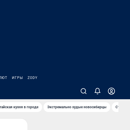
ЛЮТ
ИГРЫ
ZODY
тайская кухня в городе
Экстремально худые новосибирцы
Старт те