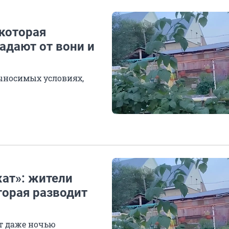
 которая
адают от вони и
выносимых условиях,
жат»: жители
торая разводит
т даже ночью