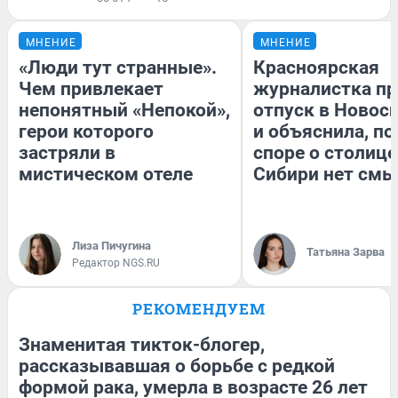
МНЕНИЕ
МНЕНИЕ
«Люди тут странные».
Красноярская
Чем привлекает
журналистка пр
непонятный «Непокой»,
отпуск в Новос
герои которого
и объяснила, по
застряли в
споре о столице
мистическом отеле
Сибири нет смы
Лиза Пичугина
Татьяна Зарва
Редактор NGS.RU
РЕКОМЕНДУЕМ
Знаменитая тикток-блогер,
рассказывавшая о борьбе с редкой
формой рака, умерла в возрасте 26 лет