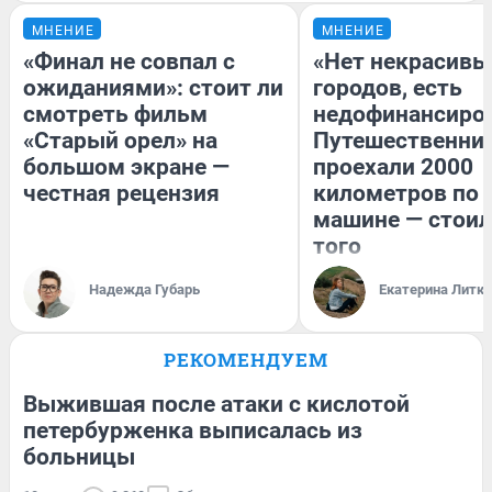
МНЕНИЕ
МНЕНИЕ
«Финал не совпал с
«Нет некрасивы
ожиданиями»: стоит ли
городов, есть
смотреть фильм
недофинансиро
«Старый орел» на
Путешественни
большом экране —
проехали 2000
честная рецензия
километров по 
машине — стоил
того
Надежда Губарь
Екатерина Литк
РЕКОМЕНДУЕМ
Выжившая после атаки с кислотой
петербурженка выписалась из
больницы