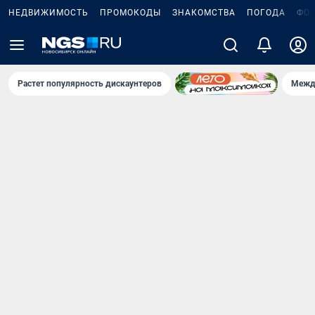
НЕДВИЖИМОСТЬ
ПРОМОКОДЫ
ЗНАКОМСТВА
ПОГОДА
ФО
Растет популярность дискаунтеров
Межд