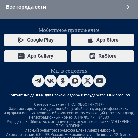
Все города сети
Мобильное приложение
Google Play
App Store
App Gallery
RuStore
Мы в соцсетях
Контактные данные для Роскомнадзора и государственных органов
Сетевое издание «НГС.НОВОСТИ» (18+)
Зарегистрировано Федеральной службой по надзору в сфере связи,
информационных технологий и массовых коммуникаций (Роскомнадзор)
Регистрационный номер ЭЛ № ФС 77— 84683
Учредитель: Общество с ограниченной ответственностью "ИНТЕРНЕТ
ТЕХНОЛОГИИ"
Главный редактор: Громкова Елена Александровна
Адрес редакции: 630099, Россия, Новосибирск, ул. Ленина, д. 12, 6 этаж,