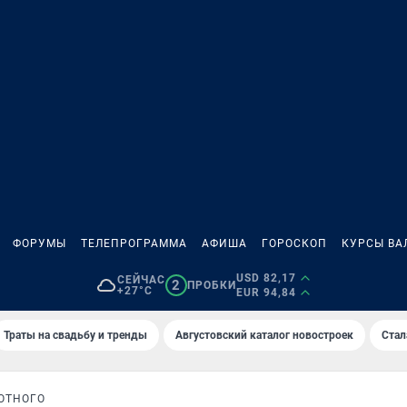
ФОРУМЫ
ТЕЛЕПРОГРАММА
АФИША
ГОРОСКОП
КУРСЫ ВА
USD 82,17
СЕЙЧАС
2
ПРОБКИ
+27°C
EUR 94,84
Траты на свадьбу и тренды
Августовский каталог новостроек
Стал
ОТНОГО