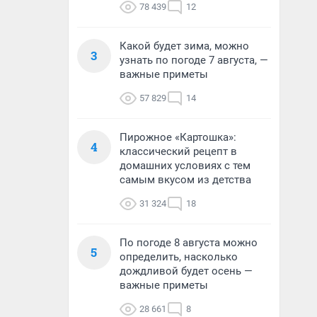
78 439
12
Какой будет зима, можно
3
узнать по погоде 7 августа, —
важные приметы
57 829
14
Пирожное «Картошка»:
4
классический рецепт в
домашних условиях с тем
самым вкусом из детства
31 324
18
По погоде 8 августа можно
5
определить, насколько
дождливой будет осень —
важные приметы
28 661
8