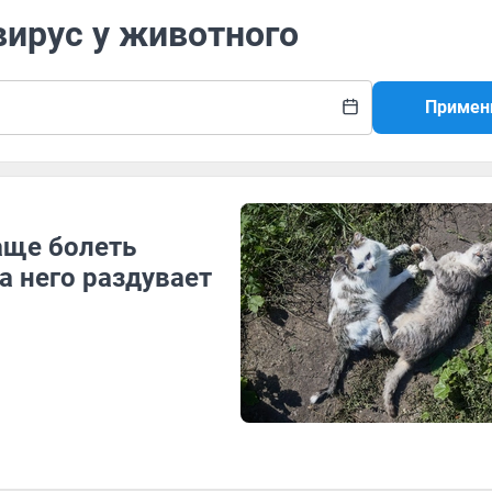
вирус у животного
Примен
аще болеть
а него раздувает