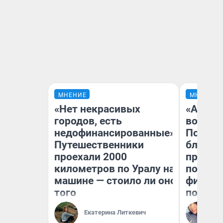
МНЕНИЕ
МНЕНИЕ
«Нет некрасивых
«Анало
городов, есть
вот чт
недофинансированные».
Почему
Путешественники
блокба
проехали 2000
провал
километров по Уралу на
повтор
машине — стоило ли оно
фильмо
того
полные
Ал
Екатерина Литкевич
Жу