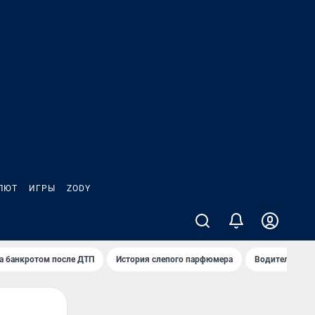
ЛЮТ
ИГРЫ
ZODY
а банкротом после ДТП
История слепого парфюмера
Водители пер