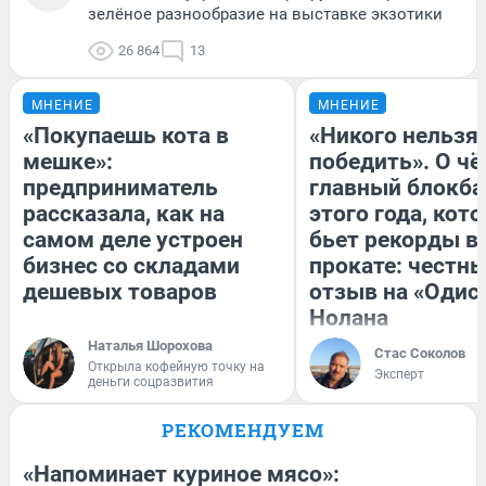
зелёное разнообразие на выставке экзотики
26 864
13
МНЕНИЕ
МНЕНИЕ
«Покупаешь кота в
«Никого нельзя
мешке»:
победить». О ч
предприниматель
главный блокба
рассказала, как на
этого года, кот
самом деле устроен
бьет рекорды в
бизнес со складами
прокате: честн
дешевых товаров
отзыв на «Одис
Нолана
Наталья Шорохова
Стас Соколов
Открыла кофейную точку на
Эксперт
деньги соцразвития
РЕКОМЕНДУЕМ
«Напоминает куриное мясо»: