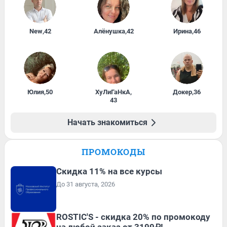
New
,
42
Алёнушка
,
42
Ирина
,
46
Юлия
,
50
ХуЛиГаНкА
,
Докер
,
36
43
Начать знакомиться
ПРОМОКОДЫ
Скидка 11% на все курсы
До 31 августа, 2026
ROSTIC'S - скидка 20% по промокоду
на любой заказ от 3199₽!