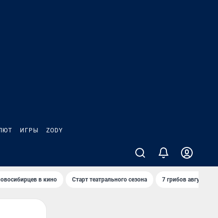
ЛЮТ
ИГРЫ
ZODY
овосибирцев в кино
Старт театрального сезона
7 грибов августа