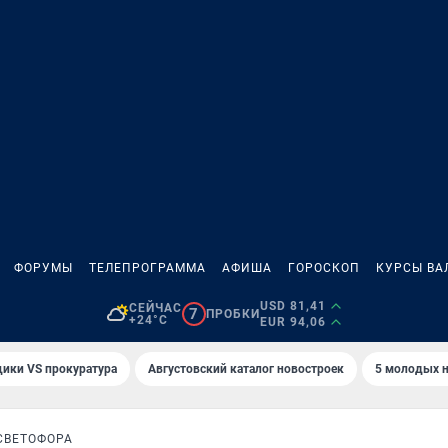
ФОРУМЫ
ТЕЛЕПРОГРАММА
АФИША
ГОРОСКОП
КУРСЫ ВА
USD 81,41
СЕЙЧАС
7
ПРОБКИ
+24°C
EUR 94,06
ики VS прокуратура
Августовский каталог новостроек
5 молодых н
СВЕТОФОРА