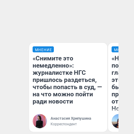
МНЕНИЕ
МНЕНИЕ
«Снимите это
«Никог
немедленно»:
победи
журналистке НГС
главны
пришлось раздеться,
этого г
чтобы попасть в суд, —
бьет р
на что можно пойти
прокат
ради новости
отзыв 
Нолана
Анастасия Хрипушина
Ст
Корреспондент
Эк