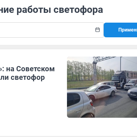
ние работы светофора
Примен
: на Советском
али светофор