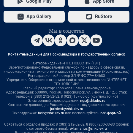
Google Play
App Store
App Gallery
RuStore
Мы в соцсетях
Контактные данные для Роскомнадзора и государственных органов
Сетевое издание «НГС.НОВОСТИ» (18+)
Зарегистрировано Федеральной службой по надзору в сфере связи,
информационных технологий и массовых коммуникаций (Роскомнадзор)
Регистрационный номер ЭЛ № ФС 77— 84683
Учредитель: Общество с ограниченной ответственностью "ИНТЕРНЕТ
ТЕХНОЛОГИИ"
Главный редактор: Громкова Елена Александровна
Адрес редакции: 630099, Россия, Новосибирск, ул. Ленина, д. 12, 6 этаж,
телефон 8 (383) 212-52-52, 8 (923) 157-00-00 (круглосуточно)
Электронный адрес редакции:
ngs@shkulev.ru
Контактные данные для Роскомнадзора и государственных органов:
juristnsk@shkulev.ru
Техподдержка:
help@shkulev.ru
или воспользуйтесь
веб-формой
Связаться с отделом продаж: 8 (383) 212-52-52, 8 (800) 200-03-83 (звонок
с сотового бесплатный),
reklamangs@shkulev.ru
Редакция сайта не несет ответственности за достоверность