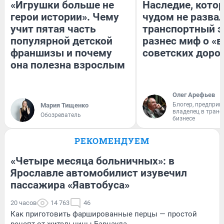
«Игрушки больше не
Наследие, кото
герои истории». Чему
чудом не разва
учит пятая часть
транспортный э
популярной детской
разнес миф о «
франшизы и почему
советских доро
она полезна взрослым
Олег Арефьев
Блогер, предприн
Мария Тищенко
владелец в тран
Обозреватель
бизнесе
РЕКОМЕНДУЕМ
«Четыре месяца больничных»: в
Ярославле автомобилист изувечил
пассажира «Яавтобуса»
20 часов
14 763
46
Как приготовить фаршированные перцы — простой