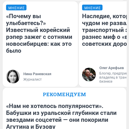
МНЕНИЕ
МНЕНИЕ
«Почему вы
Наследие, кото
улыбаетесь?»
чудом не разва
Известный корейский
транспортный э
рэпер зажег с сотнями
разнес миф о «
новосибирцев: как это
советских доро
было
Олег Арефьев
Блогер, предприн
Нина Раневская
владелец в тран
Журналист
бизнесе
РЕКОМЕНДУЕМ
«Нам не хотелось популярности».
Бабушки из уральской глубинки стали
звездами соцсетей — они покорили
Агутина и Бузову