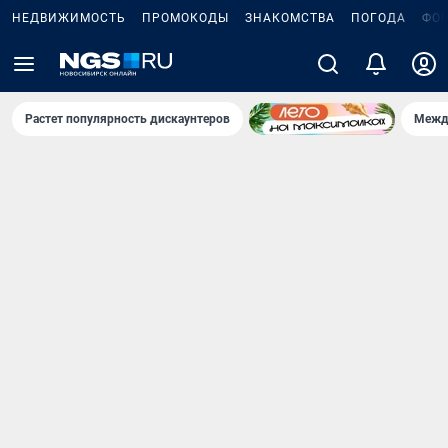
НЕДВИЖИМОСТЬ
ПРОМОКОДЫ
ЗНАКОМСТВА
ПОГОДА
ФО
Растет популярность дискаунтеров
Межд