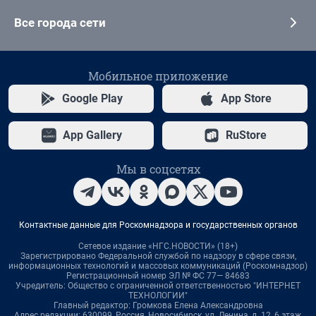
Все города сети
Мобильное приложение
Google Play
App Store
App Gallery
RuStore
Мы в соцсетях
Контактные данные для Роскомнадзора и государственных органов
Сетевое издание «НГС.НОВОСТИ» (18+)
Зарегистрировано Федеральной службой по надзору в сфере связи,
информационных технологий и массовых коммуникаций (Роскомнадзор)
Регистрационный номер ЭЛ № ФС 77— 84683
Учредитель: Общество с ограниченной ответственностью "ИНТЕРНЕТ
ТЕХНОЛОГИИ"
Главный редактор: Громкова Елена Александровна
Адрес редакции: 630099, Россия, Новосибирск, ул. Ленина, д. 12, 6 этаж,