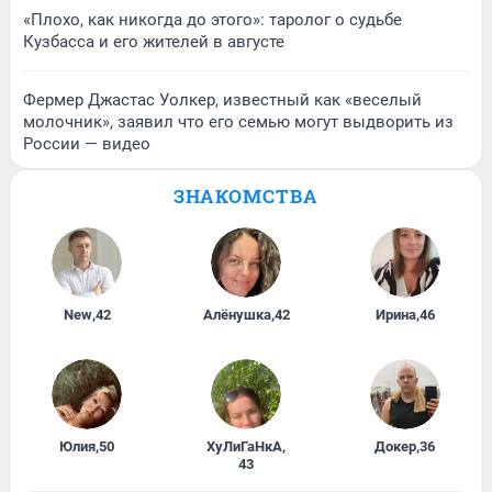
«Плохо, как никогда до этого»: таролог о судьбе
Кузбасса и его жителей в августе
Фермер Джастас Уолкер, известный как «веселый
молочник», заявил что его семью могут выдворить из
России — видео
ЗНАКОМСТВА
New
,
42
Алёнушка
,
42
Ирина
,
46
Юлия
,
50
ХуЛиГаНкА
,
Докер
,
36
43