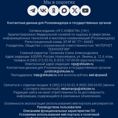
Мы в соцсетях
Контактные данные для Роскомнадзора и государственных органов
Сетевое издание «НГС.НОВОСТИ» (18+)
Зарегистрировано Федеральной службой по надзору в сфере связи,
информационных технологий и массовых коммуникаций (Роскомнадзор)
Регистрационный номер ЭЛ № ФС 77— 84683
Учредитель: Общество с ограниченной ответственностью "ИНТЕРНЕТ
ТЕХНОЛОГИИ"
Главный редактор: Громкова Елена Александровна
Адрес редакции: 630099, Россия, Новосибирск, ул. Ленина, д. 12, 6 этаж,
телефон 8 (383) 212-52-52, 8 (923) 157-00-00 (круглосуточно)
Электронный адрес редакции:
ngs@shkulev.ru
Контактные данные для Роскомнадзора и государственных органов:
juristnsk@shkulev.ru
Техподдержка:
help@shkulev.ru
или воспользуйтесь
веб-формой
Связаться с отделом продаж: 8 (383) 212-52-52, 8 (800) 200-03-83 (звонок
с сотового бесплатный),
reklamangs@shkulev.ru
Редакция сайта не несет ответственности за достоверность
информации, содержащейся в рекламных объявлениях.
Особенности эксплуатации (использования) веб-портала регулируются:
Руководством пользователя
Описанием функциональных характеристик ПО
Условиями использования веб-портала и политикой