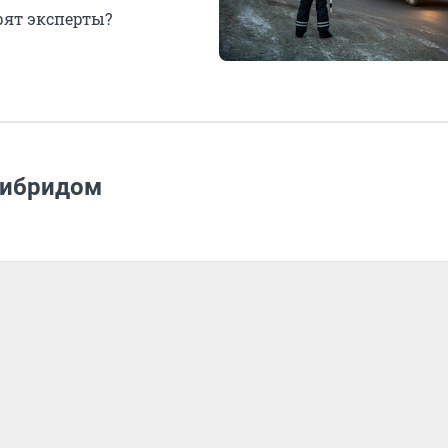
рят эксперты?
гибридом