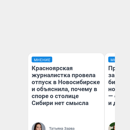
МНЕНИЕ
МНЕНИЕ
Красноярская
Продаш
журналистка провела
заплат
отпуск в Новосибирске
бизнес
и объяснила, почему в
новый 
споре о столице
— он к
Сибири нет смысла
и даже
Татьяна Зарва
Ан