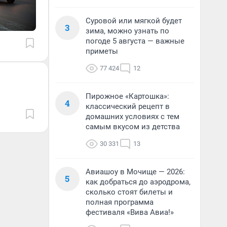
Суровой или мягкой будет
3
зима, можно узнать по
погоде 5 августа — важные
приметы
77 424
12
Пирожное «Картошка»:
4
классический рецепт в
домашних условиях с тем
самым вкусом из детства
30 331
13
Авиашоу в Мочище — 2026:
5
как добраться до аэродрома,
сколько стоят билеты и
полная программа
фестиваля «Вива Авиа!»