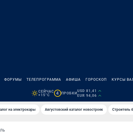
ФОРУМЫ
ТЕЛЕПРОГРАММА
АФИША
ГОРОСКОП
КУРСЫ ВА
USD 81,41
СЕЙЧАС
4
ПРОБКИ
+15°C
EUR 94,06
алог на электрокары
Августовский каталог новостроек
Строитель б
ЕЛЬ