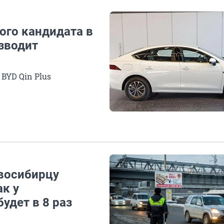
кого кандидата в
изводит
BYD Qin Plus
овосибирцу
к у
удет в 8 раз