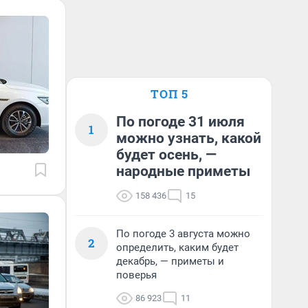
ТОП 5
По погоде 31 июля
1
можно узнать, какой
будет осень, —
народные приметы
158 436
15
По погоде 3 августа можно
2
определить, каким будет
декабрь, — приметы и
поверья
86 923
11