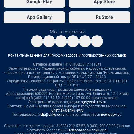
Google Play
App Store
App Gallery
RuStore
Мы в соцсетях
Контактные данные для Роскомнадзора и государственных органов
Сетевое издание «НГС.НОВОСТИ» (18+)
Зарегистрировано Федеральной службой по надзору в сфере связи,
информационных технологий и массовых коммуникаций (Роскомнадзор)
Регистрационный номер ЭЛ № ФС 77— 84683
Учредитель: Общество с ограниченной ответственностью "ИНТЕРНЕТ
ТЕХНОЛОГИИ"
Главный редактор: Громкова Елена Александровна
Адрес редакции: 630099, Россия, Новосибирск, ул. Ленина, д. 12, 6 этаж,
телефон 8 (383) 212-52-52, 8 (923) 157-00-00 (круглосуточно)
Электронный адрес редакции:
ngs@shkulev.ru
Контактные данные для Роскомнадзора и государственных органов:
juristnsk@shkulev.ru
Техподдержка:
help@shkulev.ru
или воспользуйтесь
веб-формой
Связаться с отделом продаж: 8 (383) 212-52-52, 8 (800) 200-03-83 (звонок
с сотового бесплатный),
reklamangs@shkulev.ru