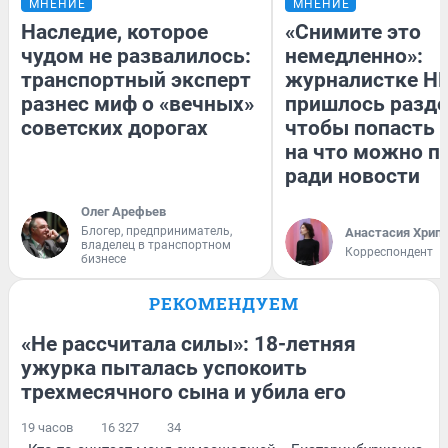
МНЕНИЕ
МНЕНИЕ
Наследие, которое
«Снимите это
чудом не развалилось:
немедленно»:
транспортный эксперт
журналистке Н
разнес миф о «вечных»
пришлось разде
советских дорогах
чтобы попасть в
на что можно п
ради новости
Олег Арефьев
Блогер, предприниматель,
Анастасия Хрип
владелец в транспортном
Корреспондент
бизнесе
РЕКОМЕНДУЕМ
«Не рассчитала силы»: 18-летняя
ужурка пыталась успокоить
трехмесячного сына и убила его
19 часов
16 327
34