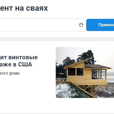
ент на сваях
Примен
дит винтовые
даже в США
ного дома