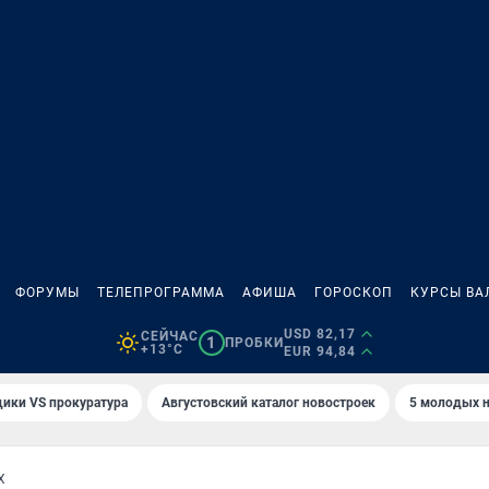
ФОРУМЫ
ТЕЛЕПРОГРАММА
АФИША
ГОРОСКОП
КУРСЫ ВА
USD 82,17
СЕЙЧАС
1
ПРОБКИ
+13°C
EUR 94,84
ики VS прокуратура
Августовский каталог новостроек
5 молодых н
Х