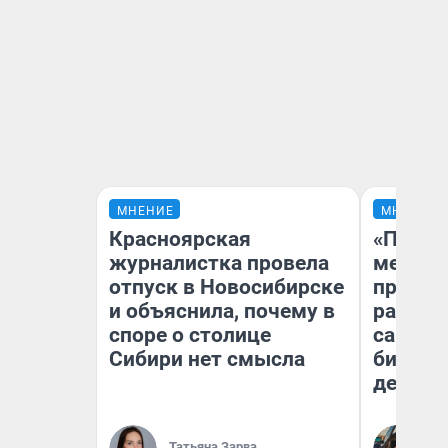
МНЕНИЕ
МНЕНИЕ
Красноярская
«Покуп
журналистка провела
мешке»
отпуск в Новосибирске
предпр
и объяснила, почему в
рассказ
споре о столице
самом 
Сибири нет смысла
бизнес
дешевы
На
Татьяна Зарва