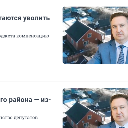
таются уволить
бюджета компенсацию
о района — из-
нство депутатов