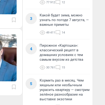
77 912
12
Какой будет зима, можно
3
узнать по погоде 7 августа, —
важные приметы
49 411
14
Пирожное «Картошка»:
4
классический рецепт в
домашних условиях с тем
самым вкусом из детства
30 761
15
Кормить раз в месяц. Чем
5
хищным или необычным
украсить квартиру — смотрим
зелёное разнообразие на
выставке экзотики