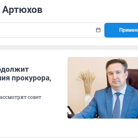
й Артюхов
Примен
родолжит
ния прокурора,
ассмотрит совет