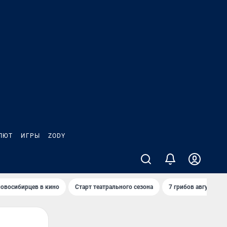
ЛЮТ
ИГРЫ
ZODY
овосибирцев в кино
Старт театрального сезона
7 грибов августа