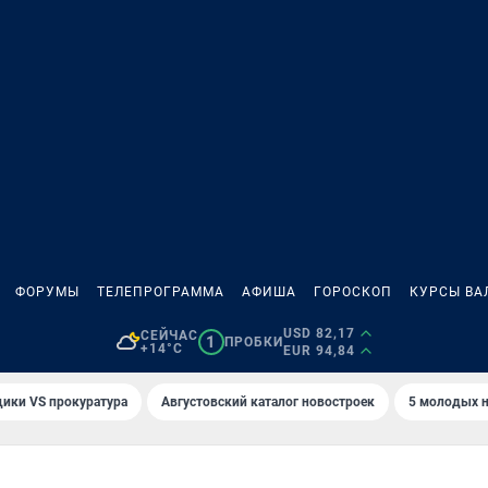
ФОРУМЫ
ТЕЛЕПРОГРАММА
АФИША
ГОРОСКОП
КУРСЫ ВА
USD 82,17
СЕЙЧАС
1
ПРОБКИ
+14°C
EUR 94,84
ики VS прокуратура
Августовский каталог новостроек
5 молодых н