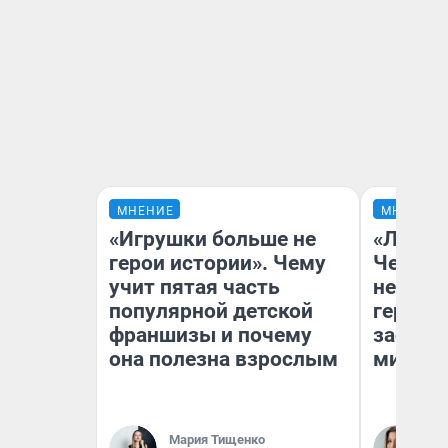
МНЕНИЕ
МНЕНИЕ
«Игрушки больше не
«Люди 
герои истории». Чему
Чем пр
учит пятая часть
непоня
популярной детской
герои 
франшизы и почему
застря
она полезна взрослым
мистич
Мария Тищенко
Ли