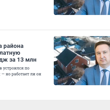
а района
платную
едж за 13 млн
в устроился по
 — но работает ли он