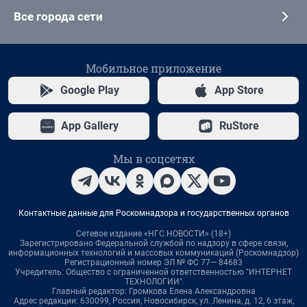
Все города сети
Мобильное приложение
Google Play
App Store
App Gallery
RuStore
Мы в соцсетях
Контактные данные для Роскомнадзора и государственных органов
Сетевое издание «НГС.НОВОСТИ» (18+)
Зарегистрировано Федеральной службой по надзору в сфере связи,
информационных технологий и массовых коммуникаций (Роскомнадзор)
Регистрационный номер ЭЛ № ФС 77— 84683
Учредитель: Общество с ограниченной ответственностью "ИНТЕРНЕТ
ТЕХНОЛОГИИ"
Главный редактор: Громкова Елена Александровна
Адрес редакции: 630099, Россия, Новосибирск, ул. Ленина, д. 12, 6 этаж,