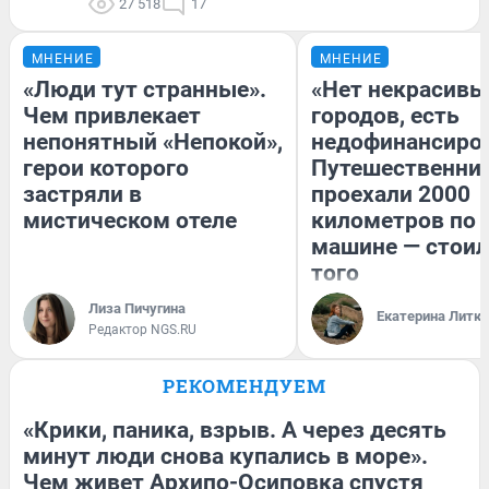
27 518
17
МНЕНИЕ
МНЕНИЕ
«Люди тут странные».
«Нет некрасивы
Чем привлекает
городов, есть
непонятный «Непокой»,
недофинансиро
герои которого
Путешественни
застряли в
проехали 2000
мистическом отеле
километров по 
машине — стоил
того
Лиза Пичугина
Екатерина Литк
Редактор NGS.RU
РЕКОМЕНДУЕМ
«Крики, паника, взрыв. А через десять
минут люди снова купались в море».
Чем живет Архипо-Осиповка спустя