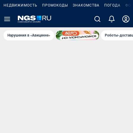
НЕДВИЖИМОСТЬ
ПРОМОКОДЫ
ЗНАКОМСТВА
ПОГОДА
ФО
Нарушения в «Авиценне»
Роботы-доставщ