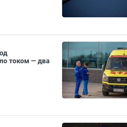
под
ло током — два