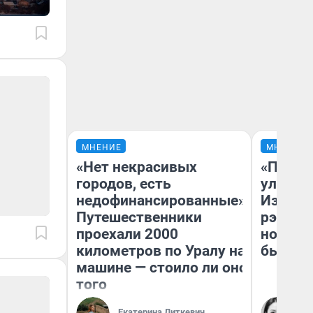
МНЕНИЕ
МНЕНИЕ
«Нет некрасивых
«Почем
городов, есть
улыбае
недофинансированные».
Извест
Путешественники
рэпер 
проехали 2000
новоси
километров по Уралу на
было
машине — стоило ли оно
того
Ни
Екатерина Литкевич