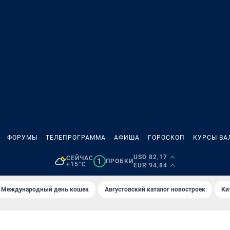
ФОРУМЫ
ТЕЛЕПРОГРАММА
АФИША
ГОРОСКОП
КУРСЫ ВА
USD 82,17
СЕЙЧАС
1
ПРОБКИ
+15°C
EUR 94,84
Международный день кошек
Августовский каталог новостроек
Ки