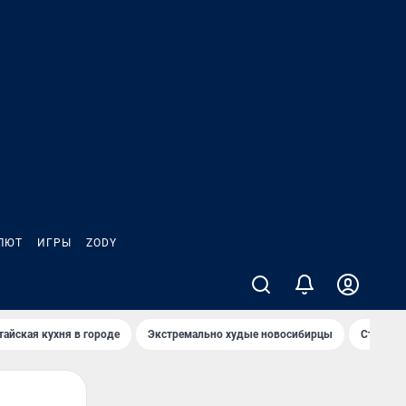
ЛЮТ
ИГРЫ
ZODY
тайская кухня в городе
Экстремально худые новосибирцы
Старт те