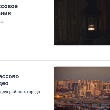
ссовое
ания
ов
ассово
део
рех районах города