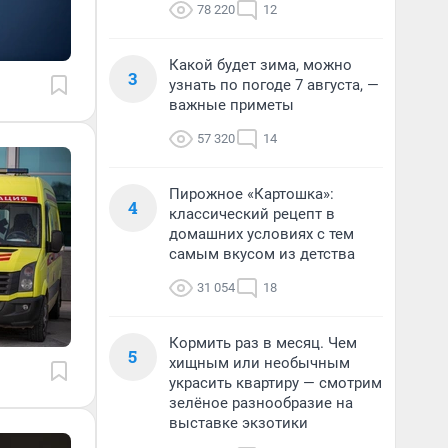
78 220
12
Какой будет зима, можно
3
узнать по погоде 7 августа, —
важные приметы
57 320
14
Пирожное «Картошка»:
4
классический рецепт в
домашних условиях с тем
самым вкусом из детства
31 054
18
Кормить раз в месяц. Чем
5
хищным или необычным
украсить квартиру — смотрим
зелёное разнообразие на
выставке экзотики