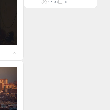
27 083
13