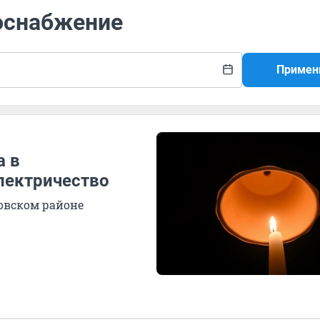
роснабжение
Примен
а в
лектричество
овском районе