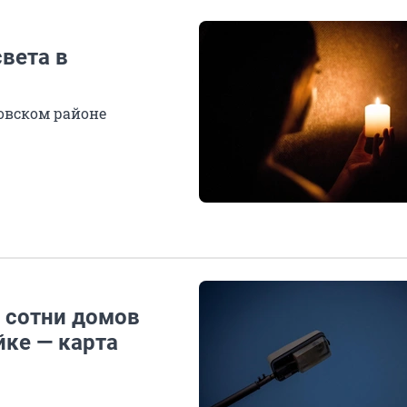
света в
овском районе
 сотни домов
йке — карта